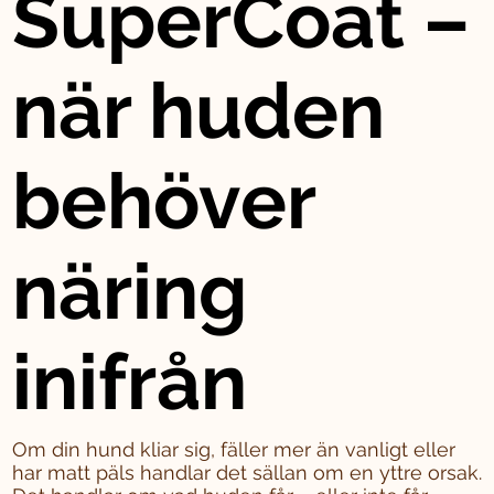
SuperCoat –
när huden
behöver
näring
inifrån
Om din hund kliar sig, fäller mer än vanligt eller
har matt päls handlar det sällan om en yttre orsak.