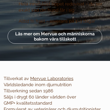
Hela innehållet öppet redovisat –
du ser
exakt vad din hund får i sig
Alltid fri frakt –
leverans på 1–3 dagar
Läs mer om Mervue och människorna
bakom våra tillskott
Tillverkat av
Mervue Laboratories
Världsledande inom djurnutrition
Tillverkning sedan 1986
Säljs i drygt 60 länder världen över
GMP+ kvalitetsstandard
Formulerat av veterinärer och djurnutritionister