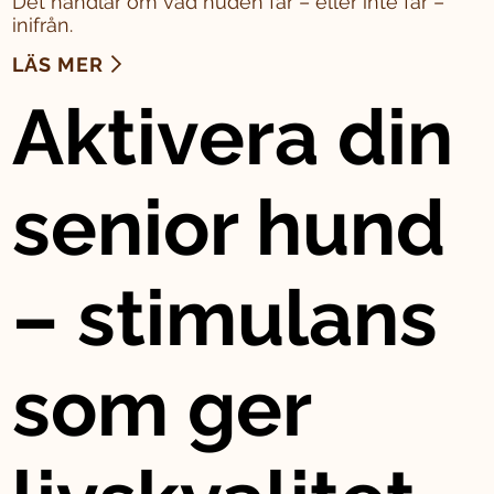
Det handlar om vad huden får – eller inte får –
inifrån.
LÄS MER
Aktivera din
senior hund
– stimulans
som ger