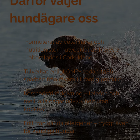
Därför väljer
hundägare oss
Formulerat av veterinärer och
nutritionister –
utvecklat av Mervue
Laboratories i Cork, Irland
Tillverkat enligt GMP+ sedan 1986 –
spårbart från råvara till färdig produkt
Kostnadsfri rådgivning –
telefon och
mejl, alla dagar 08–20, helt utan
köpkrav
Fritt från kända allergener –
tryggt även
för känsliga hundar