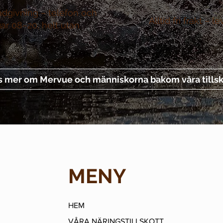
ådgivning –
telefon och
Alltid fri frakt –
le
gar 08–20, helt utan
s mer om Mervue och människorna bakom våra tillsk
MENY
HEM
VÅRA NÄRINGSTILLSKOTT