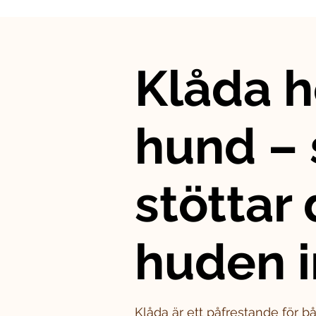
Klåda h
hund – 
stöttar
huden i
Klåda är ett påfrestande för 