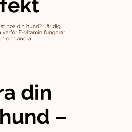
ffekt
st hos din hund? Lär dig
varför E-vitamin fungerar
en och andra
ra din
 hund –