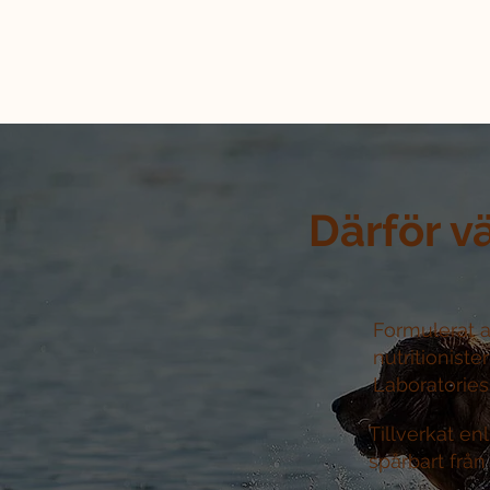
Därför v
Formulerat a
nutritioniste
Laboratories 
Tillverkat e
spårbart från 