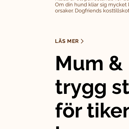
Om din hund kliar sig mycket 
orsaker. Dogfriends kosttillskott
LÄS MER
Mum & 
trygg st
för tike