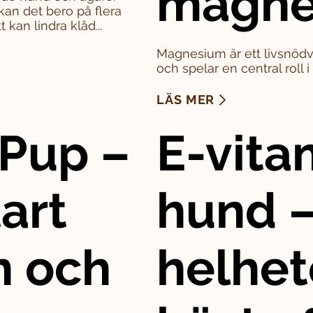
magne
kan det bero på flera
 kan lindra klåd...
Magnesium är ett livsnödv
och spelar en central roll 
LÄS MER
Pup –
E-vitam
art
hund –
n och
helhet