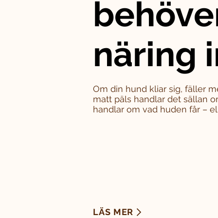
behöve
näring i
Om din hund kliar sig, fäller m
matt päls handlar det sällan o
handlar om vad huden får – eller
LÄS MER