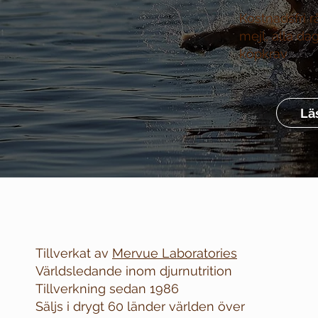
Kostnadsfri r
mejl, alla da
köpkrav
Lä
Tillverkat av
Mervue Laboratories
Världsledande inom djurnutrition
Tillverkning sedan 1986
Säljs i drygt 60 länder världen över