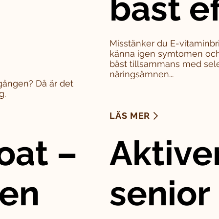
bäst e
Misstänker du E-vitaminbri
känna igen symtomen och 
bäst tillsammans med sel
näringsämnen...
a gången? Då är det
g.
LÄS MER
oat –
Aktive
den
senior