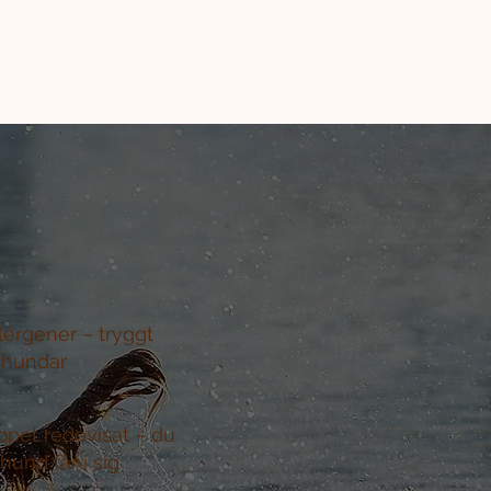
llergener –
tryggt
 hundar
ppet redovisat –
du
hund får i sig