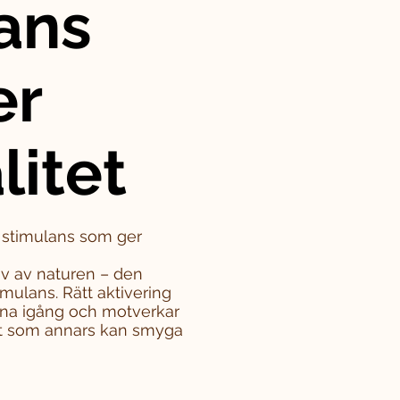
ans
er
litet
– stimulans som ger
iv av naturen – den
mulans. Rätt aktivering
rna igång och motverkar
tet som annars kan smyga