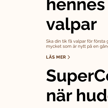
hennes
valpar
Ska din tik få valpar för först
mycket som är nytt på en gån
LÄS MER
SuperC
när hu