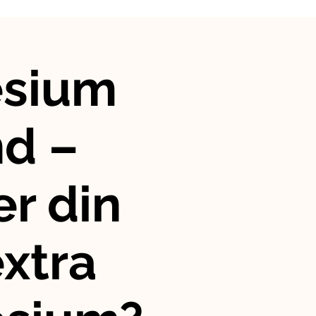
sium
nd –
r din
xtra