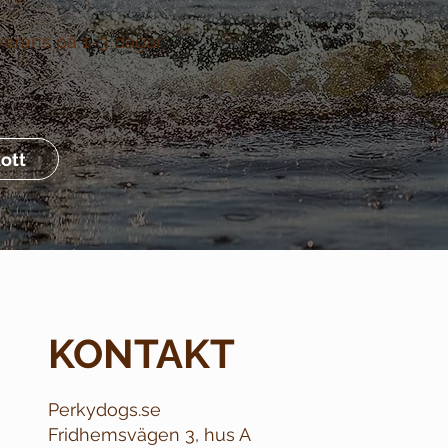
verans på 1–3 dagar
ott
KONTAKT
Perkydogs.se
Fridhemsvägen 3, hus A