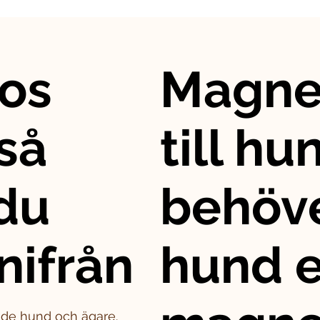
os
Magne
så
till hu
 du
behöve
nifrån
hund e
både hund och ägare.