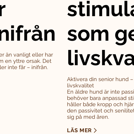
r
stimul
nifrån
som g
livskva
er än vanligt eller har
m en yttre orsak. Det
 inte får – inifrån.
Aktivera din senior hund 
livskvalitet
En äldre hund är inte pass
behöver bara anpassad sti
håller både kropp och hjä
den passivitet och senili
sig på med åren.
LÄS MER