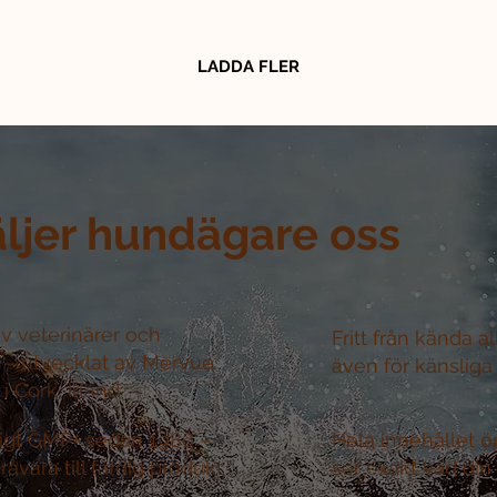
LADDA FLER
äljer hundägare oss
v veterinärer och
Fritt från kända a
r –
utvecklat av Mervue
även för känsliga
i Cork, Irland
nligt GMP+ sedan 1986 –
Hela innehållet ö
råvara till färdig produkt
ser exakt vad din 