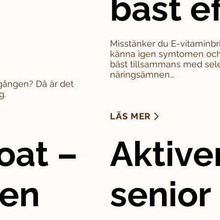
bäst e
Misstänker du E-vitaminbri
känna igen symtomen och 
bäst tillsammans med sel
näringsämnen...
a gången? Då är det
g.
LÄS MER
oat –
Aktive
den
senior