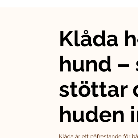
Klåda h
hund – 
stöttar
huden i
Klåda är ett påfrestande för 