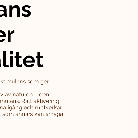
ans
er
litet
– stimulans som ger
iv av naturen – den
mulans. Rätt aktivering
rna igång och motverkar
tet som annars kan smyga