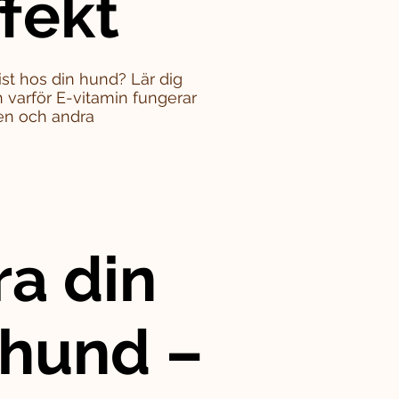
ffekt
st hos din hund? Lär dig
varför E-vitamin fungerar
en och andra
ra din
 hund –