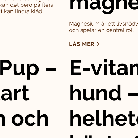
magne
kan det bero på flera
 kan lindra klåd...
Magnesium är ett livsnödv
och spelar en central roll 
LÄS MER
Pup –
E-vitam
art
hund –
n och
helhet