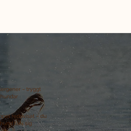
llergener –
tryggt
 hundar
ppet redovisat –
du
hund får i sig