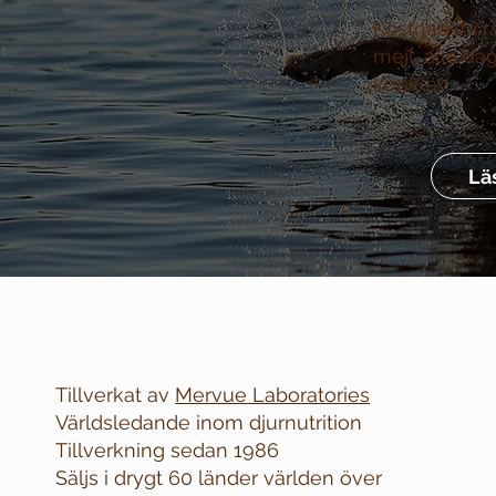
Kostnadsfri r
mejl, alla da
köpkrav
Lä
Tillverkat av
Mervue Laboratories
Världsledande inom djurnutrition
Tillverkning sedan 1986
Säljs i drygt 60 länder världen över