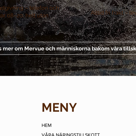
ådgivning –
telefon och
Alltid fri frakt –
le
gar 08–20, helt utan
s mer om Mervue och människorna bakom våra tillsk
MENY
HEM
VÅRA NÄRINGSTILLSKOTT