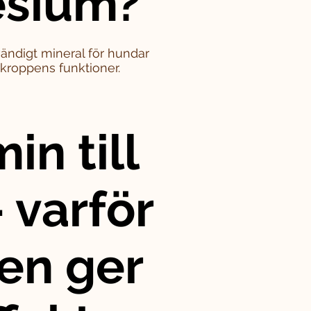
sium?
ändigt mineral för hundar
i kroppens funktioner.
in till
 varför
en ger