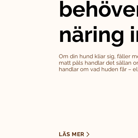
behöve
näring i
Om din hund kliar sig, fäller m
matt päls handlar det sällan o
handlar om vad huden får – eller
LÄS MER