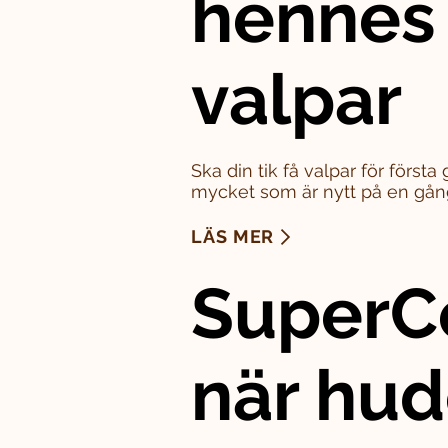
hennes
valpar
Ska din tik få valpar för först
mycket som är nytt på en gån
LÄS MER
SuperC
när hu