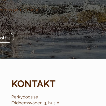
verans på 1–3 dagar
ott
KONTAKT
Perkydogs.se
Fridhemsvägen 3, hus A