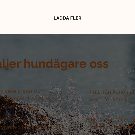
LADDA FLER
äljer hundägare oss
v veterinärer och
Fritt från kända a
r –
utvecklat av Mervue
även för känsliga
i Cork, Irland
nligt GMP+ sedan 1986 –
Hela innehållet ö
råvara till färdig produkt
ser exakt vad din 