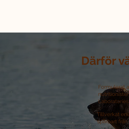
Därför v
Formulerat a
nutritioniste
Laboratories 
Tillverkat e
spårbart från 