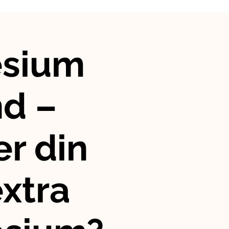
sium
nd –
r din
xtra