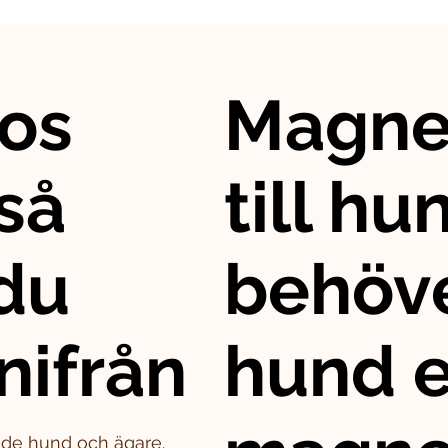
os
Magne
så
till hu
 du
behöve
nifrån
hund e
både hund och ägare.