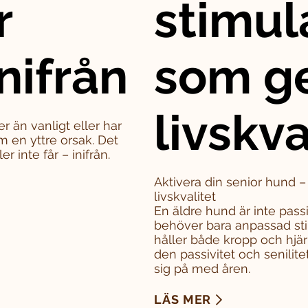
r
stimul
nifrån
som g
livskva
er än vanligt eller har
m en yttre orsak. Det
 inte får – inifrån.
Aktivera din senior hund 
livskvalitet
En äldre hund är inte pass
behöver bara anpassad sti
håller både kropp och hjä
den passivitet och senili
sig på med åren.
LÄS MER