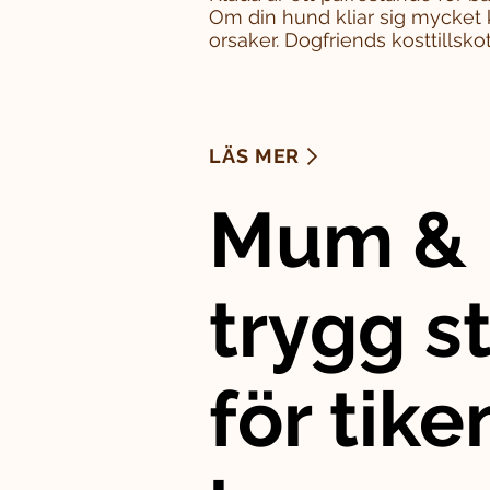
Om din hund kliar sig mycket 
orsaker. Dogfriends kosttillskott
LÄS MER
Mum & 
trygg st
för tike