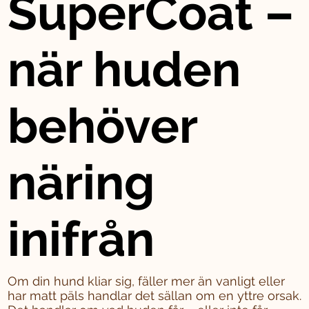
SuperCoat –
när huden
behöver
näring
inifrån
Om din hund kliar sig, fäller mer än vanligt eller
har matt päls handlar det sällan om en yttre orsak.