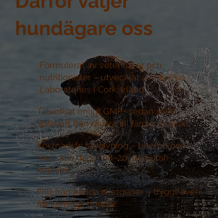
Därför väljer
hundägare oss
Formulerat av veterinärer och
nutritionister –
utvecklat av Mervue
Laboratories i Cork, Irland
Tillverkat enligt GMP+ sedan 1986 –
spårbart från råvara till färdig produkt
Kostnadsfri rådgivning –
telefon och
mejl, alla dagar 08–20, helt utan
köpkrav
Fritt från kända allergener –
tryggt även
för känsliga hundar