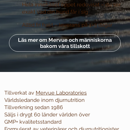
Hela innehållet öppet redovisat –
du ser
exakt vad din hund får i sig
Alltid fri frakt –
leverans på 1–3 dagar
Läs mer om Mervue och människorna
bakom våra tillskott
Tillverkat av
Mervue Laboratories
Världsledande inom djurnutrition
Tillverkning sedan 1986
Säljs i drygt 60 länder världen över
GMP+ kvalitetsstandard
Formulerat av veterinärer och djurnutritionister