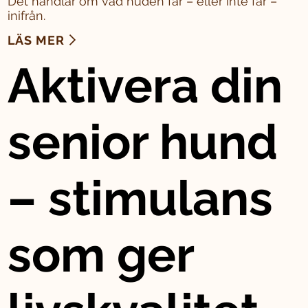
Det handlar om vad huden får – eller inte får –
inifrån.
LÄS MER
Aktivera din
senior hund
– stimulans
som ger