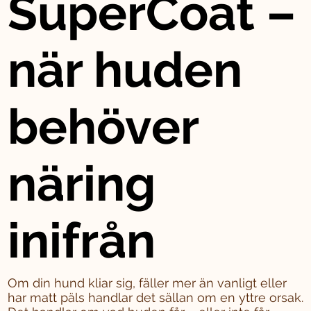
SuperCoat –
när huden
behöver
näring
inifrån
Om din hund kliar sig, fäller mer än vanligt eller
har matt päls handlar det sällan om en yttre orsak.