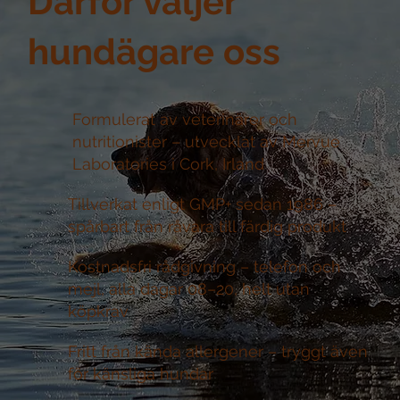
Därför väljer
hundägare oss
Formulerat av veterinärer och
nutritionister –
utvecklat av Mervue
Laboratories i Cork, Irland
Tillverkat enligt GMP+ sedan 1986 –
spårbart från råvara till färdig produkt
Kostnadsfri rådgivning –
telefon och
mejl, alla dagar 08–20, helt utan
köpkrav
Fritt från kända allergener –
tryggt även
för känsliga hundar