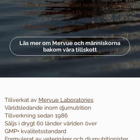
Hela innehållet öppet redovisat –
du ser
exakt vad din hund får i sig
Alltid fri frakt –
leverans på 1–3 dagar
Läs mer om Mervue och människorna
bakom våra tillskott
Tillverkat av
Mervue Laboratories
Världsledande inom djurnutrition
Tillverkning sedan 1986
Säljs i drygt 60 länder världen över
GMP+ kvalitetsstandard
Formulerat av veterinärer och djurnutritionister