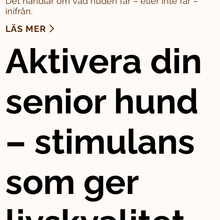
Det handlar om vad huden får – eller inte får –
inifrån.
LÄS MER
Aktivera din
senior hund
– stimulans
som ger