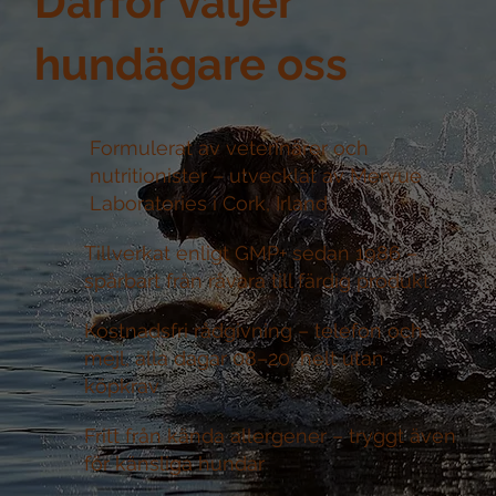
Därför väljer
hundägare oss
Formulerat av veterinärer och
nutritionister –
utvecklat av Mervue
Laboratories i Cork, Irland
Tillverkat enligt GMP+ sedan 1986 –
spårbart från råvara till färdig produkt
Kostnadsfri rådgivning –
telefon och
mejl, alla dagar 08–20, helt utan
köpkrav
Fritt från kända allergener –
tryggt även
för känsliga hundar