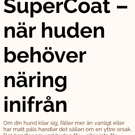
SuperCoat –
när huden
behöver
näring
inifrån
Om din hund kliar sig, fäller mer än vanligt eller
har matt päls handlar det sällan om en yttre orsak.