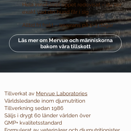
Hela innehållet öppet redovisat –
du ser
exakt vad din hund får i sig
Alltid fri frakt –
leverans på 1–3 dagar
Läs mer om Mervue och människorna
bakom våra tillskott
Tillverkat av
Mervue Laboratories
Världsledande inom djurnutrition
Tillverkning sedan 1986
Säljs i drygt 60 länder världen över
GMP+ kvalitetsstandard
Formulerat av veterinärer och djurnutritionister