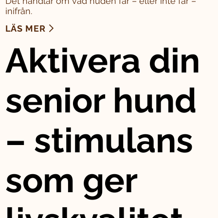
Det handlar om vad huden får – eller inte får –
inifrån.
LÄS MER
Aktivera din
senior hund
– stimulans
som ger