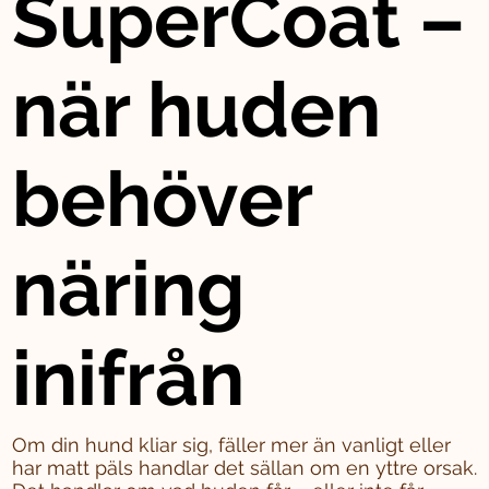
SuperCoat –
när huden
behöver
näring
inifrån
Om din hund kliar sig, fäller mer än vanligt eller
har matt päls handlar det sällan om en yttre orsak.