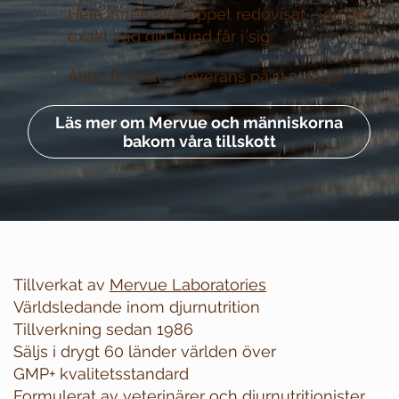
Hela innehållet öppet redovisat –
du ser
exakt vad din hund får i sig
Alltid fri frakt –
leverans på 1–3 dagar
Läs mer om Mervue och människorna
bakom våra tillskott
Tillverkat av
Mervue Laboratories
Världsledande inom djurnutrition
Tillverkning sedan 1986
Säljs i drygt 60 länder världen över
GMP+ kvalitetsstandard
Formulerat av veterinärer och djurnutritionister