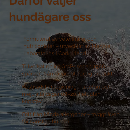
Därför väljer
hundägare oss
Formulerat av veterinärer och
nutritionister –
utvecklat av Mervue
Laboratories i Cork, Irland
Tillverkat enligt GMP+ sedan 1986 –
spårbart från råvara till färdig produkt
Kostnadsfri rådgivning –
telefon och
mejl, alla dagar 08–20, helt utan
köpkrav
Fritt från kända allergener –
tryggt även
för känsliga hundar