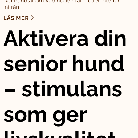
Det handlar om vad huden får – eller inte får –
inifrån.
LÄS MER
Aktivera din
senior hund
– stimulans
som ger