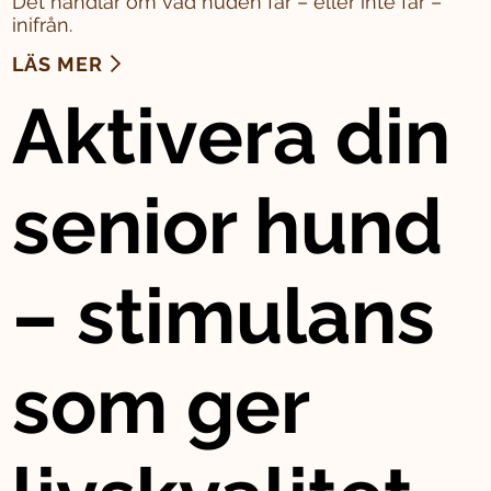
Det handlar om vad huden får – eller inte får –
inifrån.
LÄS MER
Aktivera din
senior hund
– stimulans
som ger