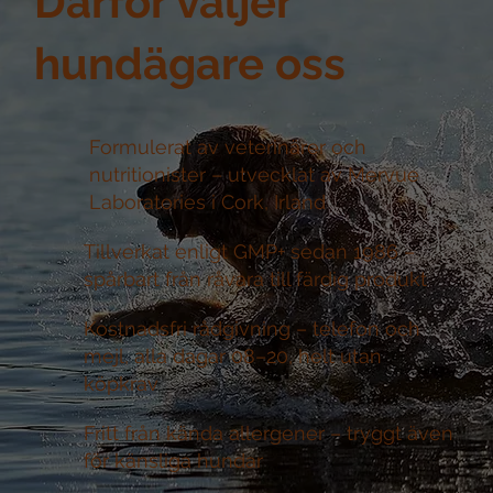
Därför väljer
hundägare oss
Formulerat av veterinärer och
nutritionister –
utvecklat av Mervue
Laboratories i Cork, Irland
Tillverkat enligt GMP+ sedan 1986 –
spårbart från råvara till färdig produkt
Kostnadsfri rådgivning –
telefon och
mejl, alla dagar 08–20, helt utan
köpkrav
Fritt från kända allergener –
tryggt även
för känsliga hundar