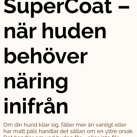
SuperCoat –
när huden
behöver
näring
inifrån
Om din hund kliar sig, fäller mer än vanligt eller
har matt päls handlar det sällan om en yttre orsak.