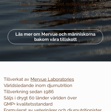
Hela innehållet öppet redovisat –
du ser
exakt vad din hund får i sig
Alltid fri frakt –
leverans på 1–3 dagar
Läs mer om Mervue och människorna
bakom våra tillskott
Tillverkat av
Mervue Laboratories
Världsledande inom djurnutrition
Tillverkning sedan 1986
Säljs i drygt 60 länder världen över
GMP+ kvalitetsstandard
Formulerat av veterinärer och djurnutritionister