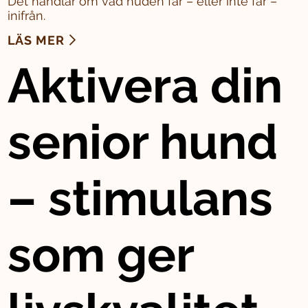
Det handlar om vad huden får – eller inte får –
inifrån.
LÄS MER
Aktivera din
senior hund
– stimulans
som ger