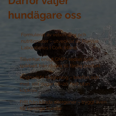
Därför väljer
hundägare oss
Formulerat av veterinärer och
nutritionister –
utvecklat av Mervue
Laboratories i Cork, Irland
Tillverkat enligt GMP+ sedan 1986 –
spårbart från råvara till färdig produkt
Kostnadsfri rådgivning –
telefon och
mejl, alla dagar 08–20, helt utan
köpkrav
Fritt från kända allergener –
tryggt även
för känsliga hundar