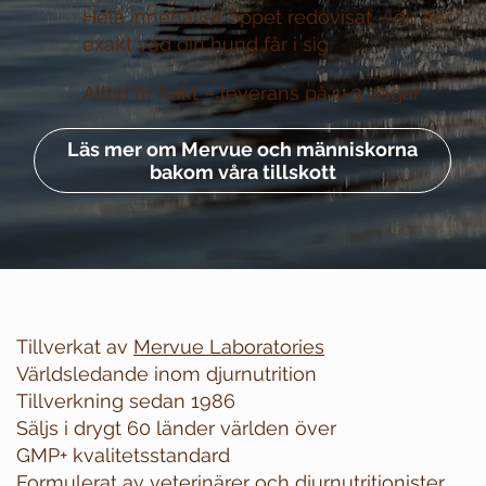
Hela innehållet öppet redovisat –
du ser
exakt vad din hund får i sig
Alltid fri frakt –
leverans på 1–3 dagar
Läs mer om Mervue och människorna
bakom våra tillskott
Tillverkat av
Mervue Laboratories
Världsledande inom djurnutrition
Tillverkning sedan 1986
Säljs i drygt 60 länder världen över
GMP+ kvalitetsstandard
Formulerat av veterinärer och djurnutritionister