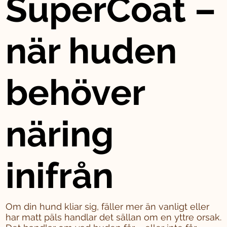
SuperCoat –
när huden
behöver
näring
inifrån
Om din hund kliar sig, fäller mer än vanligt eller
har matt päls handlar det sällan om en yttre orsak.