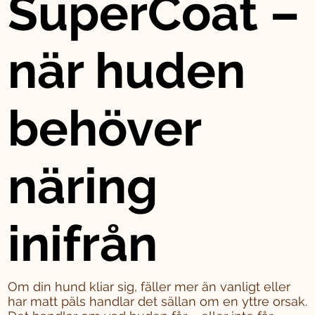
SuperCoat –
när huden
behöver
näring
inifrån
Om din hund kliar sig, fäller mer än vanligt eller
har matt päls handlar det sällan om en yttre orsak.