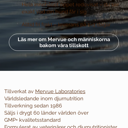
Hela innehållet öppet redovisat –
du ser
exakt vad din hund får i sig
Alltid fri frakt –
leverans på 1–3 dagar
Läs mer om Mervue och människorna
bakom våra tillskott
Tillverkat av
Mervue Laboratories
Världsledande inom djurnutrition
Tillverkning sedan 1986
Säljs i drygt 60 länder världen över
GMP+ kvalitetsstandard
Formulerat av veterinärer och djurnutritionister