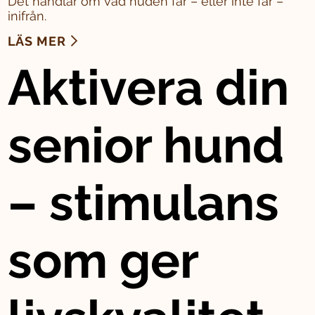
Det handlar om vad huden får – eller inte får –
inifrån.
LÄS MER
Aktivera din
senior hund
– stimulans
som ger