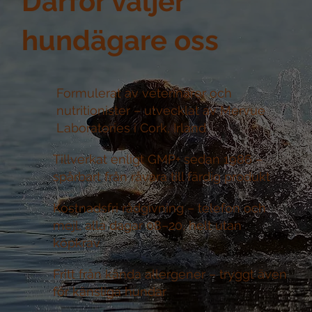
Därför väljer
hundägare oss
Formulerat av veterinärer och
nutritionister –
utvecklat av Mervue
Laboratories i Cork, Irland
Tillverkat enligt GMP+ sedan 1986 –
spårbart från råvara till färdig produkt
Kostnadsfri rådgivning –
telefon och
mejl, alla dagar 08–20, helt utan
köpkrav
Fritt från kända allergener –
tryggt även
för känsliga hundar