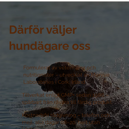
Därför väljer
hundägare oss
Formulerat av veterinärer och
nutritionister –
utvecklat av Mervue
Laboratories i Cork, Irland
Tillverkat enligt GMP+ sedan 1986 –
spårbart från råvara till färdig produkt
Kostnadsfri rådgivning –
telefon och
mejl, alla dagar 08–20, helt utan