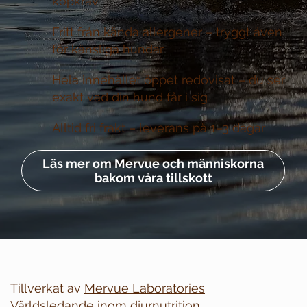
köpkrav
Fritt från kända allergener –
tryggt även
för känsliga hundar
Hela innehållet öppet redovisat –
du ser
exakt vad din hund får i sig
Alltid fri frakt –
leverans på 1–3 dagar
Läs mer om Mervue och människorna
bakom våra tillskott
Tillverkat av
Mervue Laboratories
Världsledande inom djurnutrition