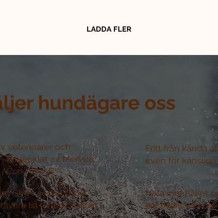
LADDA FLER
äljer hundägare oss
v veterinärer och
Fritt från kända a
r –
utvecklat av Mervue
även för känsliga
i Cork, Irland
nligt GMP+ sedan 1986 –
Hela innehållet ö
råvara till färdig produkt
ser exakt vad din 