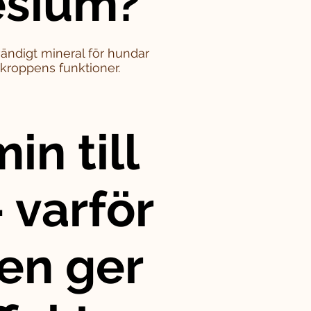
sium?
ändigt mineral för hundar
i kroppens funktioner.
in till
 varför
en ger