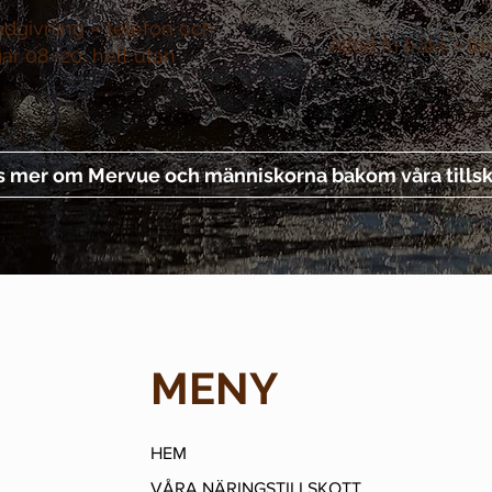
ådgivning –
telefon och
Alltid fri frakt –
le
gar 08–20, helt utan
s mer om Mervue och människorna bakom våra tillsk
MENY
HEM
VÅRA NÄRINGSTILLSKOTT