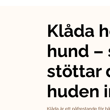
Klåda h
hund – 
stöttar
huden i
Klåda är ett påfrestande för 