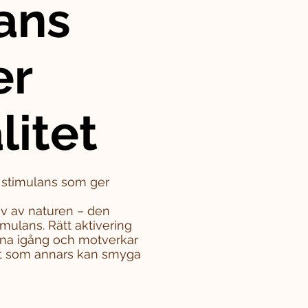
ans
er
litet
– stimulans som ger
iv av naturen – den
mulans. Rätt aktivering
rna igång och motverkar
tet som annars kan smyga