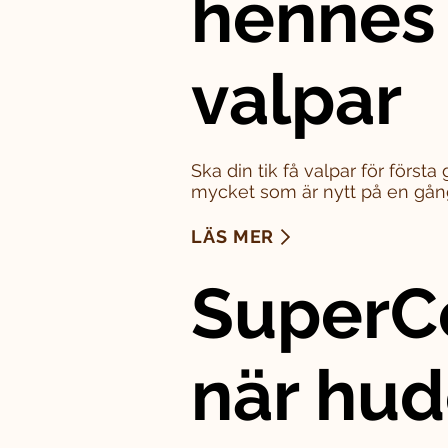
hennes
valpar
Ska din tik få valpar för först
mycket som är nytt på en gån
LÄS MER
SuperC
när hu