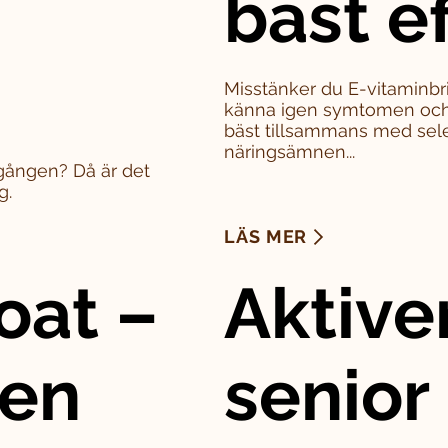
bäst e
Misstänker du E-vitaminbri
känna igen symtomen och 
bäst tillsammans med sel
näringsämnen...
a gången? Då är det
g.
LÄS MER
oat –
Aktive
den
senior