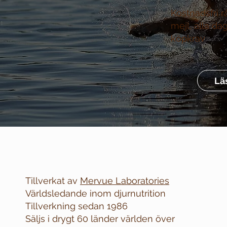
Kostnadsfri r
mejl, alla da
köpkrav
Lä
Tillverkat av
Mervue Laboratories
Världsledande inom djurnutrition
Tillverkning sedan 1986
Säljs i drygt 60 länder världen över