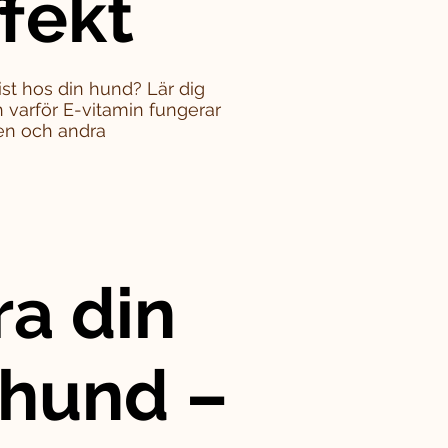
ffekt
st hos din hund? Lär dig
varför E-vitamin fungerar
en och andra
ra din
 hund –