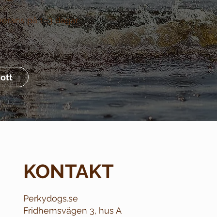
verans på 1–3 dagar
ott
KONTAKT
Perkydogs.se
Fridhemsvägen 3, hus A