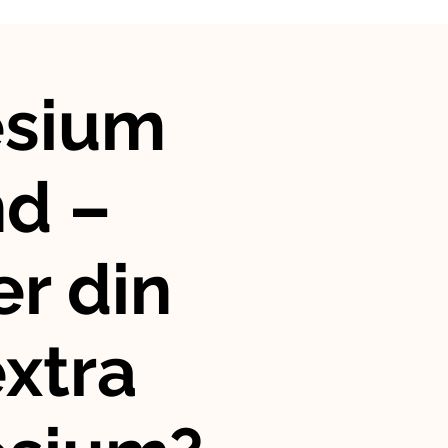
sium
nd –
r din
xtra