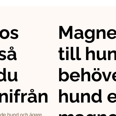
os
Magne
så
till hu
 du
behöve
nifrån
hund e
både hund och ägare.