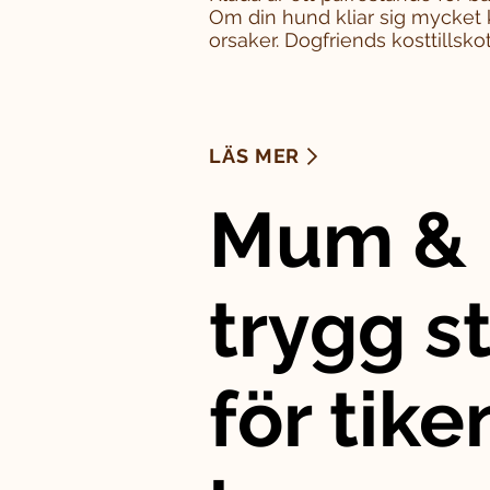
Om din hund kliar sig mycket 
orsaker. Dogfriends kosttillskott
LÄS MER
Mum & 
trygg st
för tike