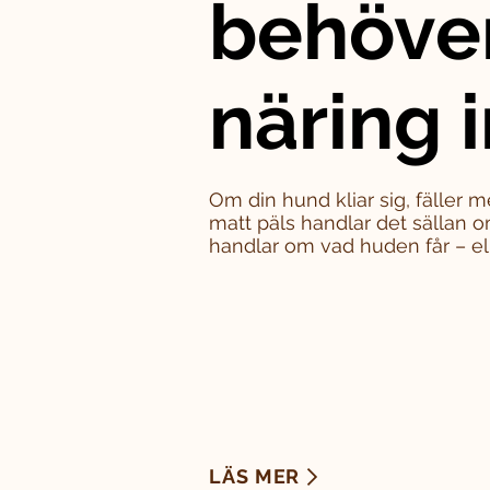
behöve
näring i
Om din hund kliar sig, fäller m
matt päls handlar det sällan o
handlar om vad huden får – eller
LÄS MER