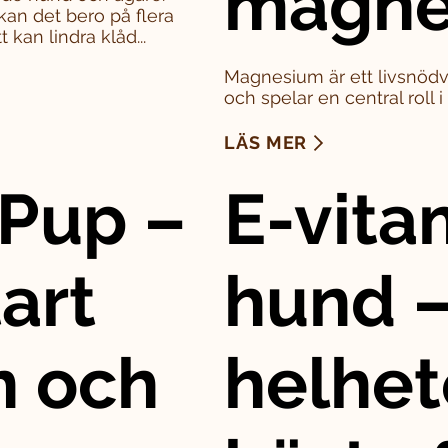
magne
kan det bero på flera
 kan lindra klåd...
Magnesium är ett livsnödv
och spelar en central roll 
LÄS MER
Pup –
E-vitam
art
hund –
n och
helhet