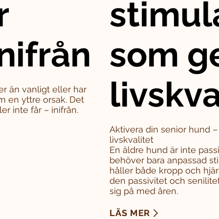
r
stimul
nifrån
som g
livskva
er än vanligt eller har
m en yttre orsak. Det
 inte får – inifrån.
Aktivera din senior hund 
livskvalitet
En äldre hund är inte pass
behöver bara anpassad sti
håller både kropp och hjä
den passivitet och senili
sig på med åren.
LÄS MER