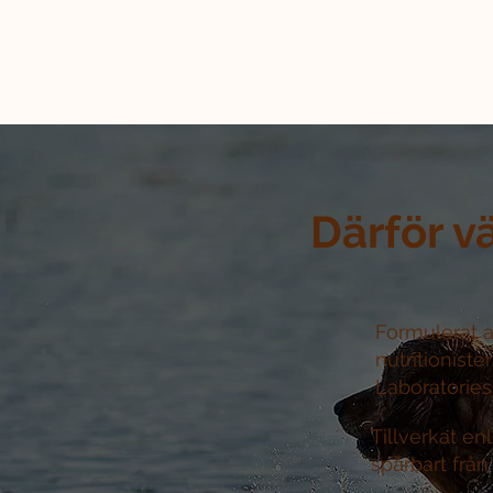
Därför v
Formulerat a
nutritioniste
Laboratories 
Tillverkat e
spårbart från 