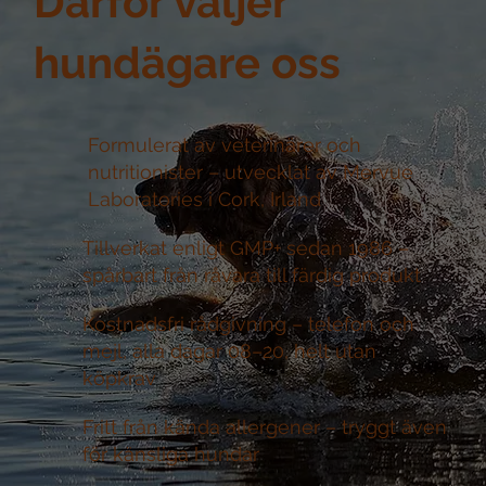
Därför väljer
hundägare oss
Formulerat av veterinärer och
nutritionister –
utvecklat av Mervue
Laboratories i Cork, Irland
Tillverkat enligt GMP+ sedan 1986 –
spårbart från råvara till färdig produkt
Kostnadsfri rådgivning –
telefon och
mejl, alla dagar 08–20, helt utan
köpkrav
Fritt från kända allergener –
tryggt även
för känsliga hundar