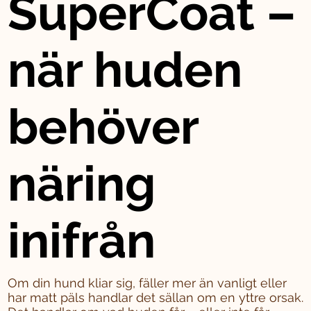
SuperCoat –
när huden
behöver
näring
inifrån
Om din hund kliar sig, fäller mer än vanligt eller
har matt päls handlar det sällan om en yttre orsak.