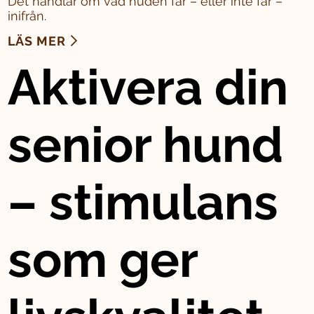
Det handlar om vad huden får – eller inte får –
inifrån.
LÄS MER
Aktivera din
senior hund
– stimulans
som ger