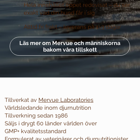
Hela innehållet öppet redovisat –
du ser
exakt vad din hund får i sig
Alltid fri frakt –
leverans på 1–3 dagar
Läs mer om Mervue och människorna
bakom våra tillskott
Tillverkat av
Mervue Laboratories
Världsledande inom djurnutrition
Tillverkning sedan 1986
Säljs i drygt 60 länder världen över
GMP+ kvalitetsstandard
Formulerat av veterinärer och djurnutritionister