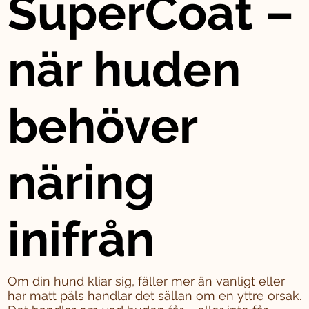
SuperCoat –
när huden
behöver
näring
inifrån
Om din hund kliar sig, fäller mer än vanligt eller
har matt päls handlar det sällan om en yttre orsak.