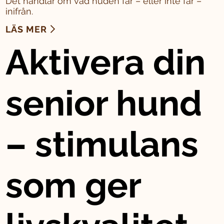
Det handlar om vad huden får – eller inte får –
inifrån.
LÄS MER
Aktivera din
senior hund
– stimulans
som ger