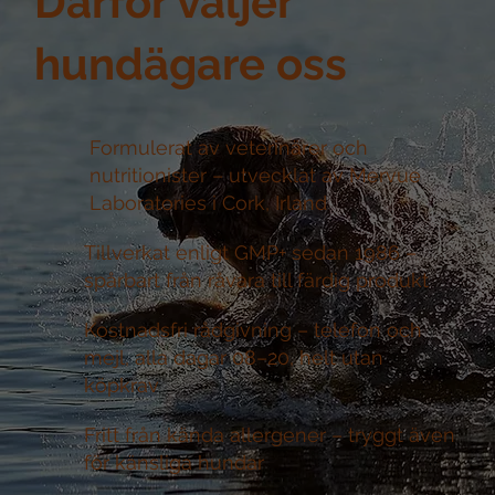
Därför väljer
hundägare oss
Formulerat av veterinärer och
nutritionister –
utvecklat av Mervue
Laboratories i Cork, Irland
Tillverkat enligt GMP+ sedan 1986 –
spårbart från råvara till färdig produkt
Kostnadsfri rådgivning –
telefon och
mejl, alla dagar 08–20, helt utan
köpkrav
Fritt från kända allergener –
tryggt även
för känsliga hundar