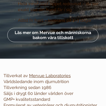
Hela innehållet öppet redovisat –
du ser
exakt vad din hund får i sig
Alltid fri frakt –
leverans på 1–3 dagar
Läs mer om Mervue och människorna
bakom våra tillskott
Tillverkat av
Mervue Laboratories
Världsledande inom djurnutrition
Tillverkning sedan 1986
Säljs i drygt 60 länder världen över
GMP+ kvalitetsstandard
Formulerat av veterinärer och djurnutritionister