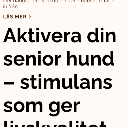
Det handlar om vad huden får – eller inte får –
inifrån.
LÄS MER
Aktivera din
senior hund
– stimulans
som ger