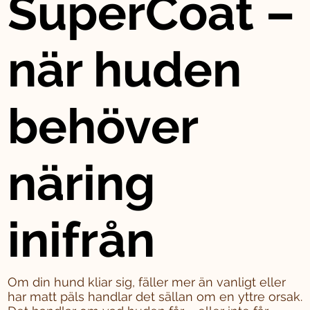
SuperCoat –
när huden
behöver
näring
inifrån
Om din hund kliar sig, fäller mer än vanligt eller
har matt päls handlar det sällan om en yttre orsak.