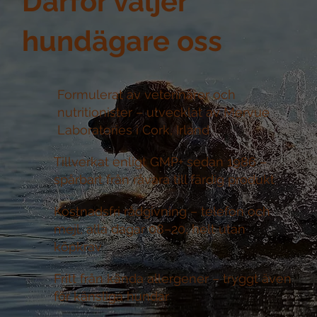
Därför väljer
hundägare oss
Formulerat av veterinärer och
nutritionister –
utvecklat av Mervue
Laboratories i Cork, Irland
Tillverkat enligt GMP+ sedan 1986 –
spårbart från råvara till färdig produkt
Kostnadsfri rådgivning –
telefon och
mejl, alla dagar 08–20, helt utan
köpkrav
Fritt från kända allergener –
tryggt även
för känsliga hundar