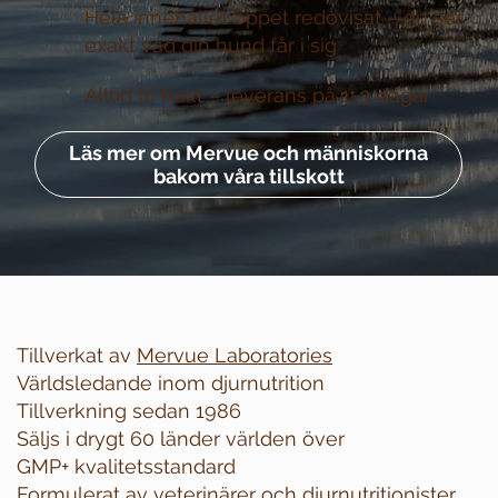
Hela innehållet öppet redovisat –
du ser
exakt vad din hund får i sig
Alltid fri frakt –
leverans på 1–3 dagar
Läs mer om Mervue och människorna
bakom våra tillskott
Tillverkat av
Mervue Laboratories
Världsledande inom djurnutrition
Tillverkning sedan 1986
Säljs i drygt 60 länder världen över
GMP+ kvalitetsstandard
Formulerat av veterinärer och djurnutritionister