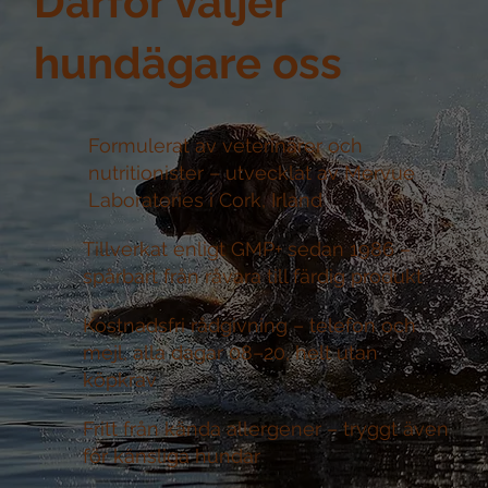
Därför väljer
hundägare oss
Formulerat av veterinärer och
nutritionister –
utvecklat av Mervue
Laboratories i Cork, Irland
Tillverkat enligt GMP+ sedan 1986 –
spårbart från råvara till färdig produkt
Kostnadsfri rådgivning –
telefon och
mejl, alla dagar 08–20, helt utan
köpkrav
Fritt från kända allergener –
tryggt även
för känsliga hundar