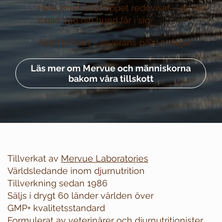
Hela innehållet öppet redovisat –
du ser
exakt vad din hund får i sig
Alltid fri frakt –
leverans på 1–3 dagar
Läs mer om Mervue och människorna
bakom våra tillskott
Tillverkat av
Mervue Laboratories
Världsledande inom djurnutrition
Tillverkning sedan 1986
Säljs i drygt 60 länder världen över
GMP+ kvalitetsstandard
Formulerat av veterinärer och djurnutritionister