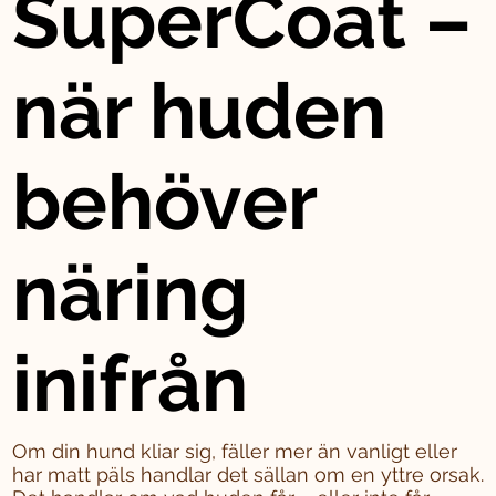
SuperCoat –
när huden
behöver
näring
inifrån
Om din hund kliar sig, fäller mer än vanligt eller
har matt päls handlar det sällan om en yttre orsak.