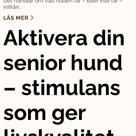
Det handlar om vad huden får – eller inte får –
inifrån.
LÄS MER
Aktivera din
senior hund
– stimulans
som ger