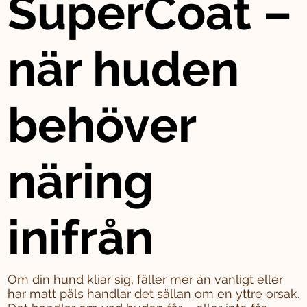
SuperCoat –
när huden
behöver
näring
inifrån
Om din hund kliar sig, fäller mer än vanligt eller
har matt päls handlar det sällan om en yttre orsak.