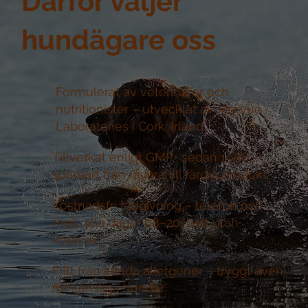
Därför väljer
hundägare oss
Formulerat av veterinärer och
nutritionister –
utvecklat av Mervue
Laboratories i Cork, Irland
Tillverkat enligt GMP+ sedan 1986 –
spårbart från råvara till färdig produkt
Kostnadsfri rådgivning –
telefon och
mejl, alla dagar 08–20, helt utan
köpkrav
Fritt från kända allergener –
tryggt även
för känsliga hundar