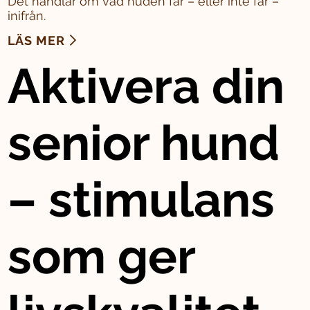
Det handlar om vad huden får – eller inte får –
inifrån.
LÄS MER
Aktivera din
senior hund
– stimulans
som ger