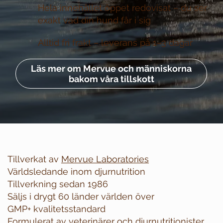
Hela innehållet öppet redovisat –
du ser
exakt vad din hund får i sig
Alltid fri frakt –
leverans på 1–3 dagar
Läs mer om Mervue och människorna
bakom våra tillskott
Tillverkat av
Mervue Laboratories
Världsledande inom djurnutrition
Tillverkning sedan 1986
Säljs i drygt 60 länder världen över
GMP+ kvalitetsstandard
Formulerat av veterinärer och djurnutritionister