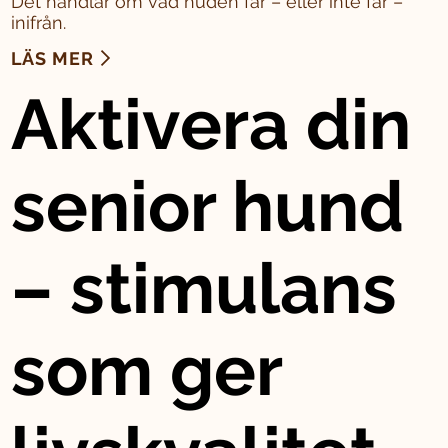
Det handlar om vad huden får – eller inte får –
inifrån.
LÄS MER
Aktivera din
senior hund
– stimulans
som ger