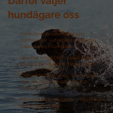
Därför väljer
hundägare oss
Formulerat av veterinärer och
nutritionister –
utvecklat av Mervue
Laboratories i Cork, Irland
Tillverkat enligt GMP+ sedan 1986 –
spårbart från råvara till färdig produkt
Kostnadsfri rådgivning –
telefon och
mejl, alla dagar 08–20, helt utan
köpkrav
Fritt från kända allergener –
tryggt även
för känsliga hundar