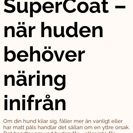
SuperCoat –
när huden
behöver
näring
inifrån
Om din hund kliar sig, fäller mer än vanligt eller
har matt päls handlar det sällan om en yttre orsak.