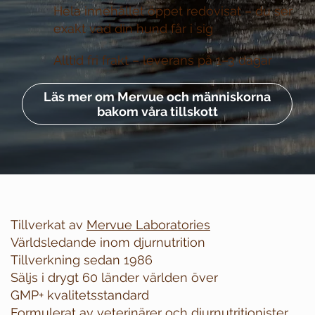
Hela innehållet öppet redovisat –
du ser
exakt vad din hund får i sig
Alltid fri frakt –
leverans på 1–3 dagar
Läs mer om Mervue och människorna
bakom våra tillskott
Tillverkat av
Mervue Laboratories
Världsledande inom djurnutrition
Tillverkning sedan 1986
Säljs i drygt 60 länder världen över
GMP+ kvalitetsstandard
Formulerat av veterinärer och djurnutritionister