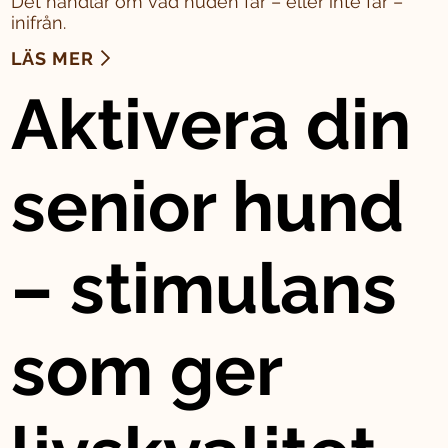
Det handlar om vad huden får – eller inte får –
inifrån.
LÄS MER
Aktivera din
senior hund
– stimulans
som ger