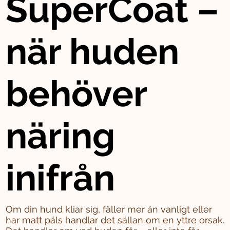
SuperCoat –
när huden
behöver
näring
inifrån
Om din hund kliar sig, fäller mer än vanligt eller
har matt päls handlar det sällan om en yttre orsak.