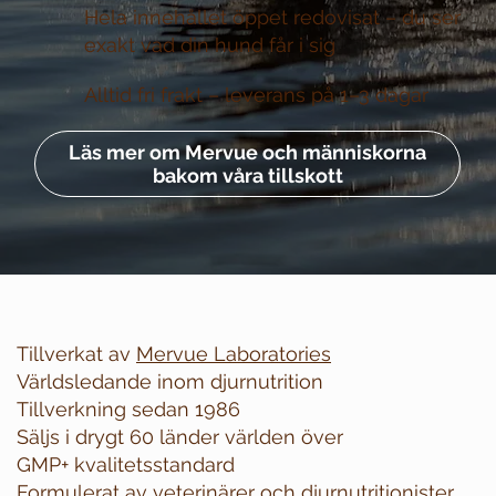
Hela innehållet öppet redovisat –
du ser
exakt vad din hund får i sig
Alltid fri frakt –
leverans på 1–3 dagar
Läs mer om Mervue och människorna
bakom våra tillskott
Tillverkat av
Mervue Laboratories
Världsledande inom djurnutrition
Tillverkning sedan 1986
Säljs i drygt 60 länder världen över
GMP+ kvalitetsstandard
Formulerat av veterinärer och djurnutritionister