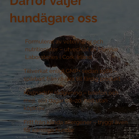
Därför väljer
hundägare oss
Formulerat av veterinärer och
nutritionister –
utvecklat av Mervue
Laboratories i Cork, Irland
Tillverkat enligt GMP+ sedan 1986 –
spårbart från råvara till färdig produkt
Kostnadsfri rådgivning –
telefon och
mejl, alla dagar 08–20, helt utan
köpkrav
Fritt från kända allergener –
tryggt även
för känsliga hundar