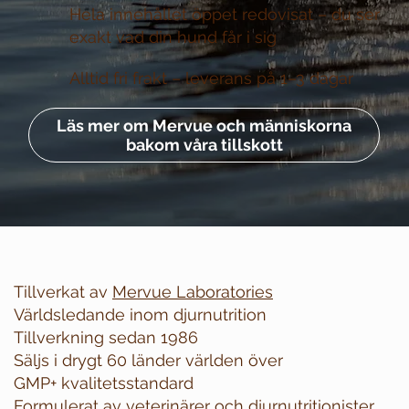
Hela innehållet öppet redovisat –
du ser
exakt vad din hund får i sig
Alltid fri frakt –
leverans på 1–3 dagar
Läs mer om Mervue och människorna
bakom våra tillskott
Tillverkat av
Mervue Laboratories
Världsledande inom djurnutrition
Tillverkning sedan 1986
Säljs i drygt 60 länder världen över
GMP+ kvalitetsstandard
Formulerat av veterinärer och djurnutritionister