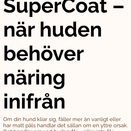
SuperCoat –
när huden
behöver
näring
inifrån
Om din hund kliar sig, fäller mer än vanligt eller
har matt päls handlar det sällan om en yttre orsak.