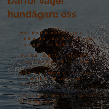
Därför väljer
hundägare oss
Formulerat av veterinärer och
nutritionister –
utvecklat av Mervue
Laboratories i Cork, Irland
Tillverkat enligt GMP+ sedan 1986 –
spårbart från råvara till färdig produkt
Kostnadsfri rådgivning –
telefon och
mejl, alla dagar 08–20, helt utan
köpkrav
Fritt från kända allergener –
tryggt även
för känsliga hundar