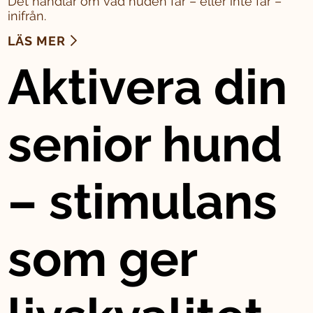
Det handlar om vad huden får – eller inte får –
inifrån.
LÄS MER
Aktivera din
senior hund
– stimulans
som ger