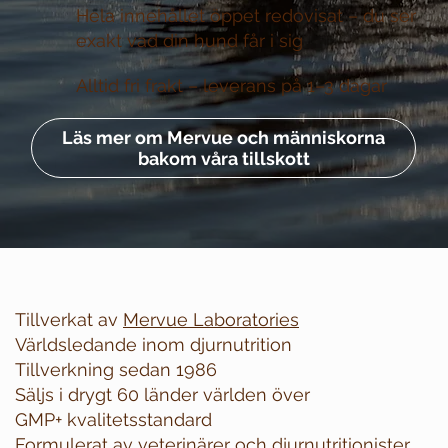
Hela innehållet öppet redovisat –
du ser
exakt vad din hund får i sig
Alltid fri frakt –
leverans på 1–3 dagar
Läs mer om Mervue och människorna
bakom våra tillskott
Tillverkat av
Mervue Laboratories
Världsledande inom djurnutrition
Tillverkning sedan 1986
Säljs i drygt 60 länder världen över
GMP+ kvalitetsstandard
Formulerat av veterinärer och djurnutritionister