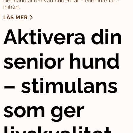
Det handlar om vad huden får – eller inte får –
inifrån.
LÄS MER
Aktivera din
senior hund
– stimulans
som ger