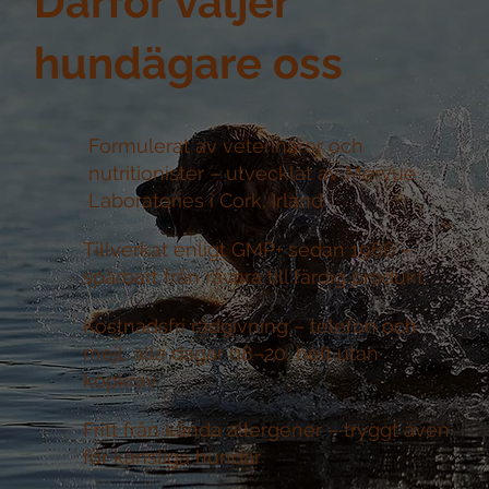
Därför väljer
hundägare oss
Formulerat av veterinärer och
nutritionister –
utvecklat av Mervue
Laboratories i Cork, Irland
Tillverkat enligt GMP+ sedan 1986 –
spårbart från råvara till färdig produkt
Kostnadsfri rådgivning –
telefon och
mejl, alla dagar 08–20, helt utan
köpkrav
Fritt från kända allergener –
tryggt även
för känsliga hundar