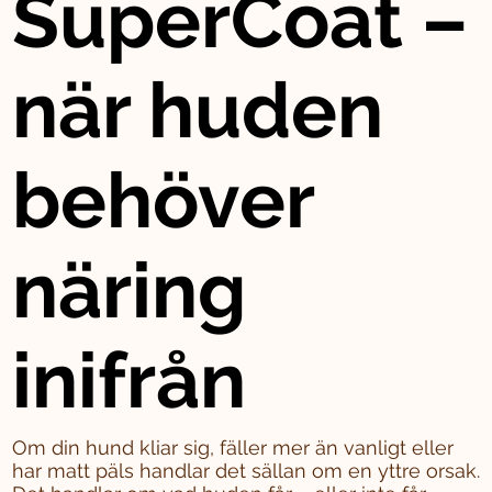
SuperCoat –
när huden
behöver
näring
inifrån
Om din hund kliar sig, fäller mer än vanligt eller
har matt päls handlar det sällan om en yttre orsak.