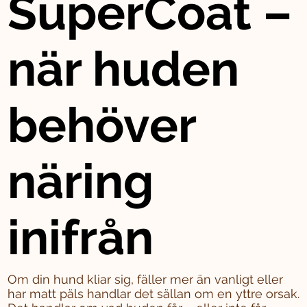
SuperCoat –
när huden
behöver
näring
inifrån
Om din hund kliar sig, fäller mer än vanligt eller
har matt päls handlar det sällan om en yttre orsak.