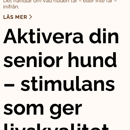
Det handlar om vad huden får – eller inte får –
inifrån.
LÄS MER
Aktivera din
senior hund
– stimulans
som ger