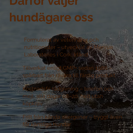
Därför väljer
hundägare oss
Formulerat av veterinärer och
nutritionister –
utvecklat av Mervue
Laboratories i Cork, Irland
Tillverkat enligt GMP+ sedan 1986 –
spårbart från råvara till färdig produkt
Kostnadsfri rådgivning –
telefon och
mejl, alla dagar 08–20, helt utan
köpkrav
Fritt från kända allergener –
tryggt även
för känsliga hundar