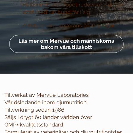
Hela innehållet öppet redovisat –
du ser
exakt vad din hund får i sig
Alltid fri frakt –
leverans på 1–3 dagar
Läs mer om Mervue och människorna
bakom våra tillskott
Tillverkat av
Mervue Laboratories
Världsledande inom djurnutrition
Tillverkning sedan 1986
Säljs i drygt 60 länder världen över
GMP+ kvalitetsstandard
Formulerat av veterinärer och djurnutritionister