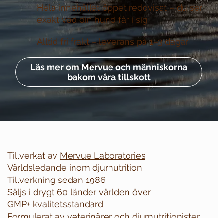
Hela innehållet öppet redovisat –
du ser
exakt vad din hund får i sig
Alltid fri frakt –
leverans på 1–3 dagar
Läs mer om Mervue och människorna
bakom våra tillskott
Tillverkat av
Mervue Laboratories
Världsledande inom djurnutrition
Tillverkning sedan 1986
Säljs i drygt 60 länder världen över
GMP+ kvalitetsstandard
Formulerat av veterinärer och djurnutritionister