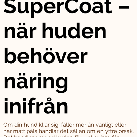
SuperCoat –
när huden
behöver
näring
inifrån
Om din hund kliar sig, fäller mer än vanligt eller
har matt päls handlar det sällan om en yttre orsak.