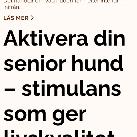
Det handlar om vad huden får – eller inte får –
inifrån.
LÄS MER
Aktivera din
senior hund
– stimulans
som ger