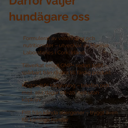
Därför väljer
hundägare oss
Formulerat av veterinärer och
nutritionister –
utvecklat av Mervue
Laboratories i Cork, Irland
Tillverkat enligt GMP+ sedan 1986 –
spårbart från råvara till färdig produkt
Kostnadsfri rådgivning –
telefon och
mejl, alla dagar 08–20, helt utan
köpkrav
Fritt från kända allergener –
tryggt även
för känsliga hundar