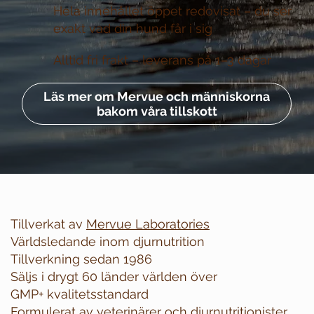
Hela innehållet öppet redovisat –
du ser
exakt vad din hund får i sig
Alltid fri frakt –
leverans på 1–3 dagar
Läs mer om Mervue och människorna
bakom våra tillskott
Tillverkat av
Mervue Laboratories
Världsledande inom djurnutrition
Tillverkning sedan 1986
Säljs i drygt 60 länder världen över
GMP+ kvalitetsstandard
Formulerat av veterinärer och djurnutritionister