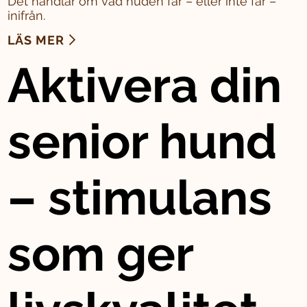
Det handlar om vad huden får – eller inte får –
inifrån.
LÄS MER
Aktivera din
senior hund
– stimulans
som ger