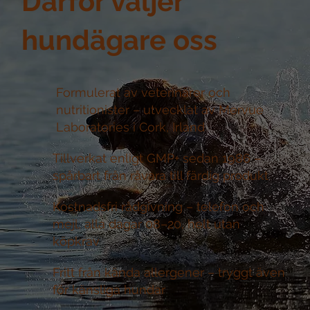
Därför väljer
hundägare oss
Formulerat av veterinärer och
nutritionister –
utvecklat av Mervue
Laboratories i Cork, Irland
Tillverkat enligt GMP+ sedan 1986 –
spårbart från råvara till färdig produkt
Kostnadsfri rådgivning –
telefon och
mejl, alla dagar 08–20, helt utan
köpkrav
Fritt från kända allergener –
tryggt även
för känsliga hundar