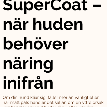
SuperCoat –
när huden
behöver
näring
inifrån
Om din hund kliar sig, fäller mer än vanligt eller
har matt päls handlar det sällan om en yttre orsak.