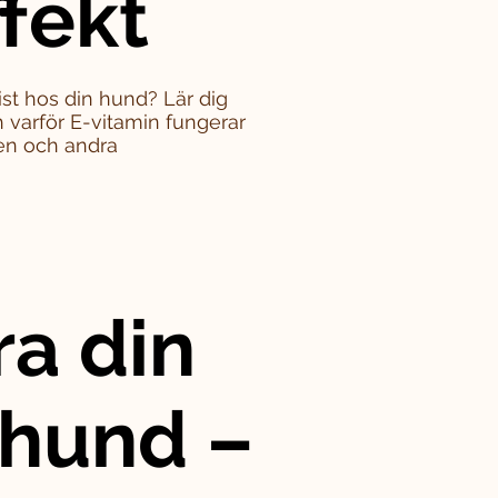
ffekt
st hos din hund? Lär dig
varför E-vitamin fungerar
en och andra
ra din
 hund –