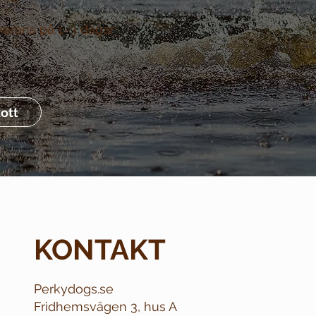
verans på 1–3 dagar
ott
KONTAKT
Perkydogs.se
Fridhemsvägen 3, hus A