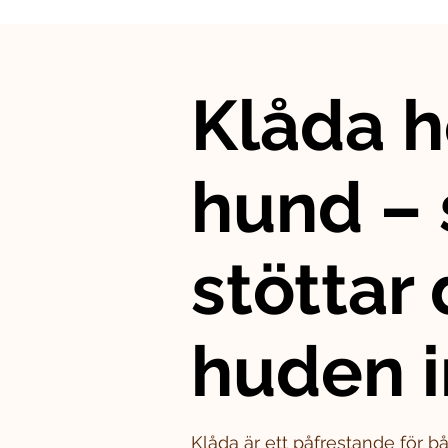
Klåda h
hund – 
stöttar
huden i
Klåda är ett påfrestande för 