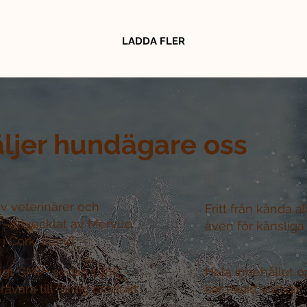
LADDA FLER
äljer hundägare oss
v veterinärer och
Fritt från kända a
r –
utvecklat av Mervue
även för känsliga
i Cork, Irland
nligt GMP+ sedan 1986 –
Hela innehållet ö
råvara till färdig produkt
ser exakt vad din 