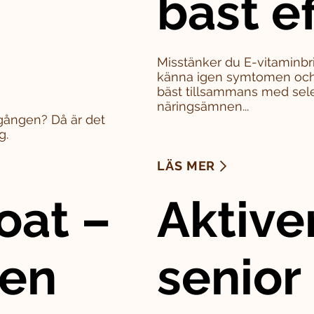
bäst e
Misstänker du E-vitaminbri
känna igen symtomen och 
bäst tillsammans med sel
näringsämnen...
a gången? Då är det
g.
LÄS MER
oat –
Aktive
den
senior