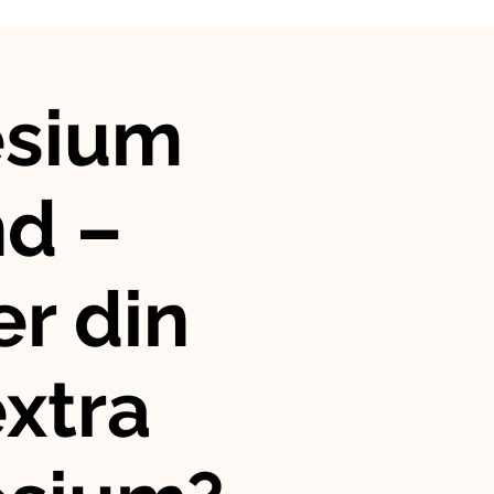
sium
nd –
r din
xtra