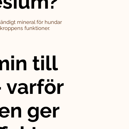
sium?
ändigt mineral för hundar
i kroppens funktioner.
in till
 varför
en ger