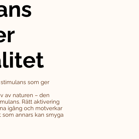
ans
er
litet
– stimulans som ger
iv av naturen – den
mulans. Rätt aktivering
rna igång och motverkar
tet som annars kan smyga