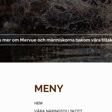
ådgivning –
telefon och
Alltid fri frakt –
le
gar 08–20, helt utan
s mer om Mervue och människorna bakom våra tillsk
MENY
HEM
VÅRA NÄRINGSTILLSKOTT