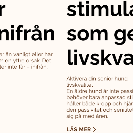
r
stimul
nifrån
som g
livskva
er än vanligt eller har
m en yttre orsak. Det
 inte får – inifrån.
Aktivera din senior hund 
livskvalitet
En äldre hund är inte pass
behöver bara anpassad sti
håller både kropp och hjä
den passivitet och senili
sig på med åren.
LÄS MER