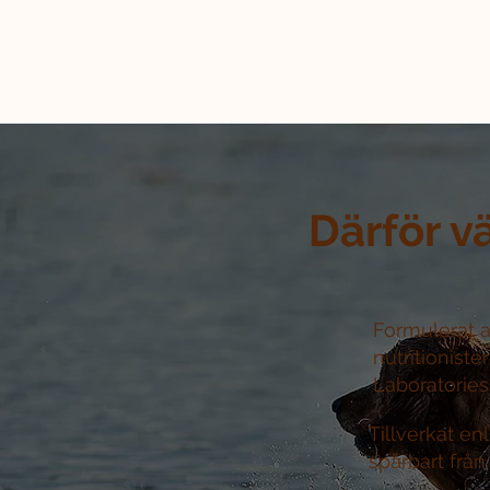
Därför v
Formulerat a
nutritioniste
Laboratories 
Tillverkat e
spårbart från 