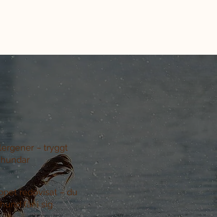
llergener –
tryggt
 hundar
ppet redovisat –
du
hund får i sig