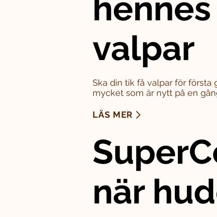
hennes
valpar
Ska din tik få valpar för först
mycket som är nytt på en gån
LÄS MER
SuperC
när hu