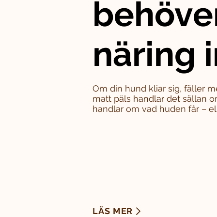
behöve
näring i
Om din hund kliar sig, fäller m
matt päls handlar det sällan o
handlar om vad huden får – eller
LÄS MER