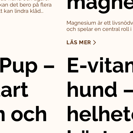
magne
kan det bero på flera
 kan lindra klåd...
Magnesium är ett livsnödv
och spelar en central roll 
LÄS MER
Pup –
E-vitam
art
hund –
n och
helhet