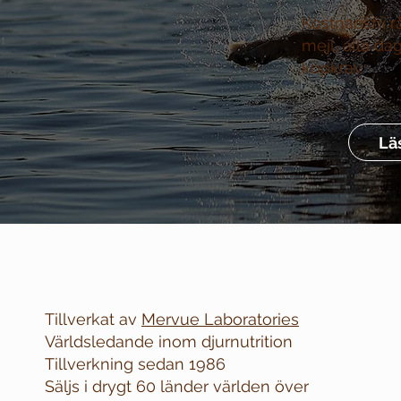
Kostnadsfri r
mejl, alla da
köpkrav
Lä
Tillverkat av
Mervue Laboratories
Världsledande inom djurnutrition
Tillverkning sedan 1986
Säljs i drygt 60 länder världen över