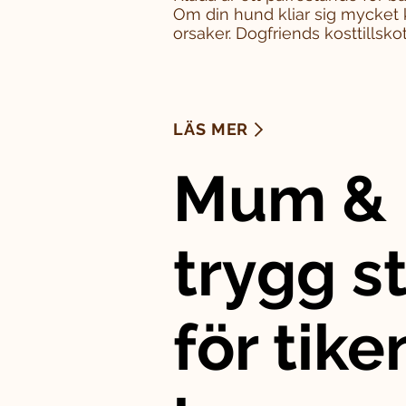
Om din hund kliar sig mycket 
orsaker. Dogfriends kosttillskott
LÄS MER
Mum & 
trygg st
för tike