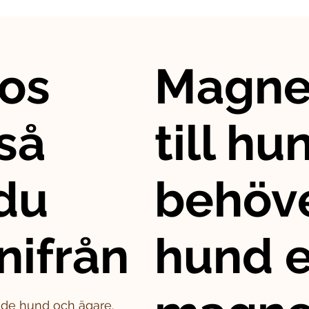
os
Magne
så
till hu
 du
behöve
nifrån
hund e
både hund och ägare.