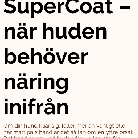
SuperCoat –
när huden
behöver
näring
inifrån
Om din hund kliar sig, fäller mer än vanligt eller
har matt päls handlar det sällan om en yttre orsak.