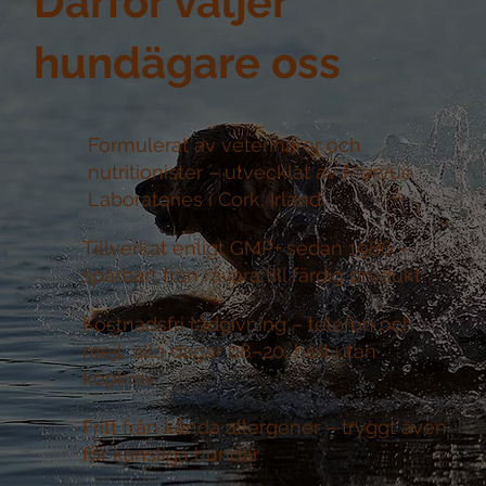
Därför väljer
hundägare oss
Formulerat av veterinärer och
nutritionister –
utvecklat av Mervue
Laboratories i Cork, Irland
Tillverkat enligt GMP+ sedan 1986 –
spårbart från råvara till färdig produkt
Kostnadsfri rådgivning –
telefon och
mejl, alla dagar 08–20, helt utan
köpkrav
Fritt från kända allergener –
tryggt även
för känsliga hundar