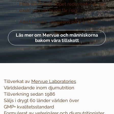
Hela innehållet öppet redovisat –
du ser
exakt vad din hund får i sig
Alltid fri frakt –
leverans på 1–3 dagar
Läs mer om Mervue och människorna
bakom våra tillskott
Tillverkat av
Mervue Laboratories
Världsledande inom djurnutrition
Tillverkning sedan 1986
Säljs i drygt 60 länder världen över
GMP+ kvalitetsstandard
Formulerat av veterinärer och djurnutritionister