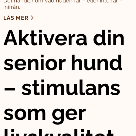
Det handlar om vad huden får – eller inte får –
inifrån.
LÄS MER
Aktivera din
senior hund
– stimulans
som ger