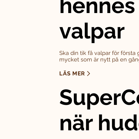
hennes
valpar
Ska din tik få valpar för först
mycket som är nytt på en gån
LÄS MER
SuperC
när hu