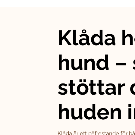
Klåda h
hund – 
stöttar
huden i
Klåda är ett påfrestande för 