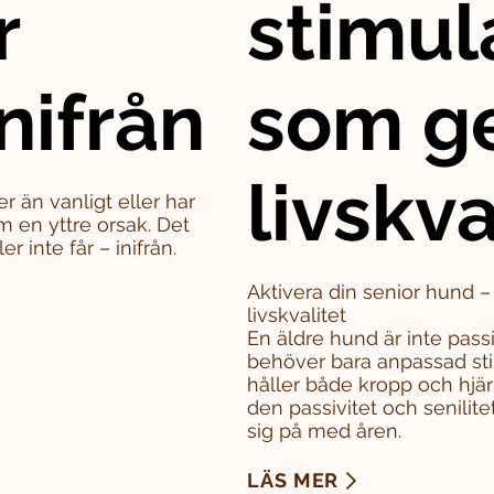
r
stimul
nifrån
som g
livskva
er än vanligt eller har
m en yttre orsak. Det
 inte får – inifrån.
Aktivera din senior hund 
livskvalitet
En äldre hund är inte pass
behöver bara anpassad sti
håller både kropp och hjä
den passivitet och senili
sig på med åren.
LÄS MER