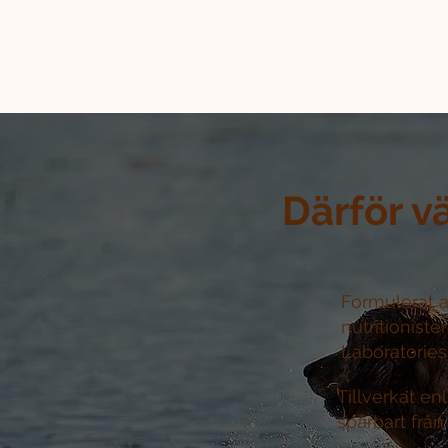
Därför v
Formulerat a
nutritioniste
Laboratories 
Tillverkat e
spårbart från 