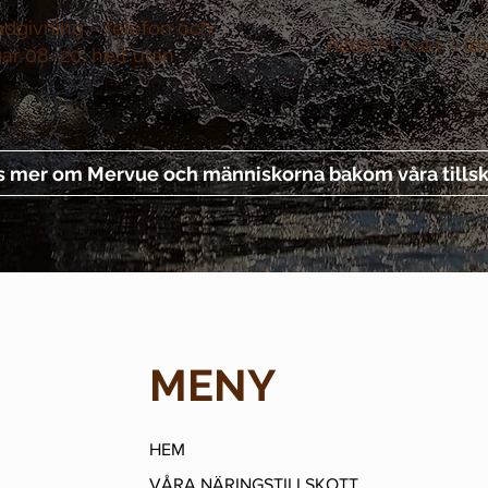
ådgivning –
telefon och
Alltid fri frakt –
le
gar 08–20, helt utan
s mer om Mervue och människorna bakom våra tillsk
MENY
HEM
VÅRA NÄRINGSTILLSKOTT