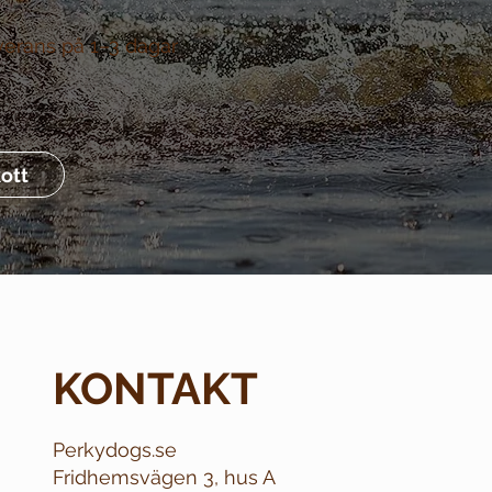
verans på 1–3 dagar
ott
KONTAKT
Perkydogs.se
Fridhemsvägen 3, hus A