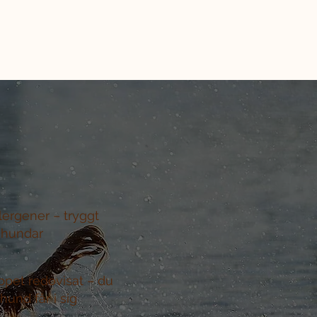
llergener –
tryggt
 hundar
ppet redovisat –
du
hund får i sig