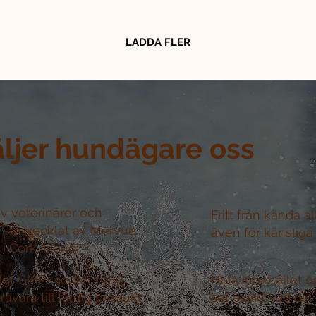
LADDA FLER
äljer hundägare oss
v veterinärer och
Fritt från kända a
r –
utvecklat av Mervue
även för känsliga
i Cork, Irland
nligt GMP+ sedan 1986 –
Hela innehållet ö
råvara till färdig produkt
ser exakt vad din 