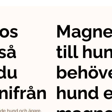
os
Magne
så
till hu
 du
behöve
nifrån
hund e
både hund och ägare.