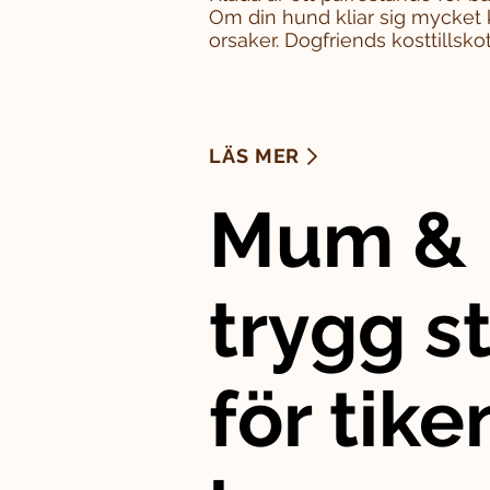
Om din hund kliar sig mycket 
orsaker. Dogfriends kosttillskott
LÄS MER
Mum & 
trygg st
för tike