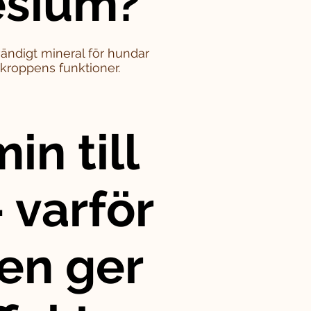
sium?
ändigt mineral för hundar
i kroppens funktioner.
in till
 varför
en ger