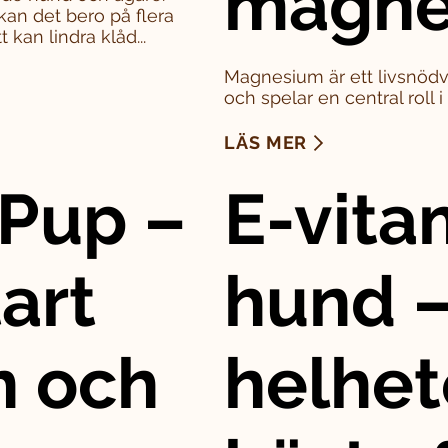
magne
kan det bero på flera
 kan lindra klåd...
Magnesium är ett livsnödv
och spelar en central roll 
LÄS MER
Pup –
E-vitam
art
hund –
n och
helhet