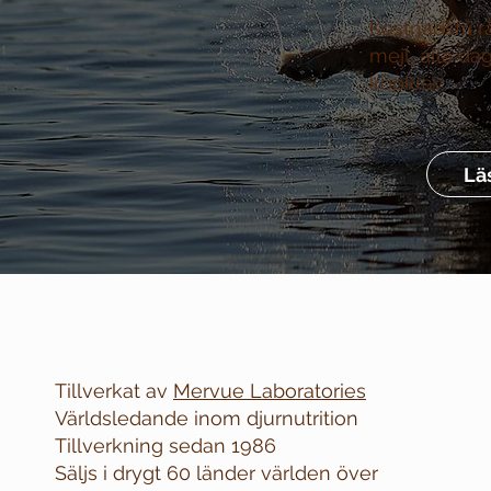
Kostnadsfri r
mejl, alla da
köpkrav
Lä
Tillverkat av
Mervue Laboratories
Världsledande inom djurnutrition
Tillverkning sedan 1986
Säljs i drygt 60 länder världen över