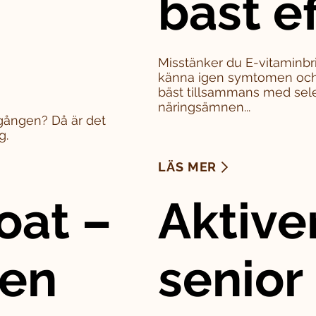
bäst e
Misstänker du E-vitaminbri
känna igen symtomen och 
bäst tillsammans med sel
näringsämnen...
a gången? Då är det
g.
LÄS MER
oat –
Aktive
den
senior