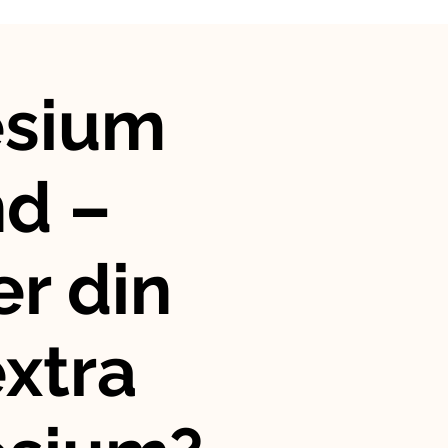
sium
nd –
r din
xtra