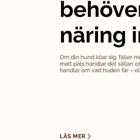
behöve
näring i
Om din hund kliar sig, fäller m
matt päls handlar det sällan o
handlar om vad huden får – eller
LÄS MER