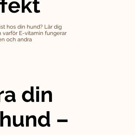
ffekt
st hos din hund? Lär dig
varför E-vitamin fungerar
en och andra
ra din
 hund –