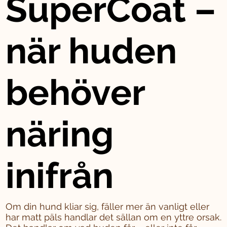
SuperCoat –
när huden
behöver
näring
inifrån
Om din hund kliar sig, fäller mer än vanligt eller
har matt päls handlar det sällan om en yttre orsak.