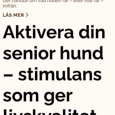
Det handlar om vad huden får – eller inte får –
inifrån.
LÄS MER
Aktivera din
senior hund
– stimulans
som ger