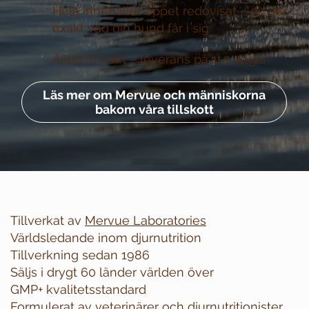
Hela innehållet öppet redovisat –
du ser
exakt vad din hund får i sig
Alltid fri frakt –
leverans på 1–3 dagar
Läs mer om Mervue och människorna
bakom våra tillskott
Tillverkat av
Mervue Laboratories
Världsledande inom djurnutrition
Tillverkning sedan 1986
Säljs i drygt 60 länder världen över
GMP+ kvalitetsstandard
Formulerat av veterinärer och djurnutritionister