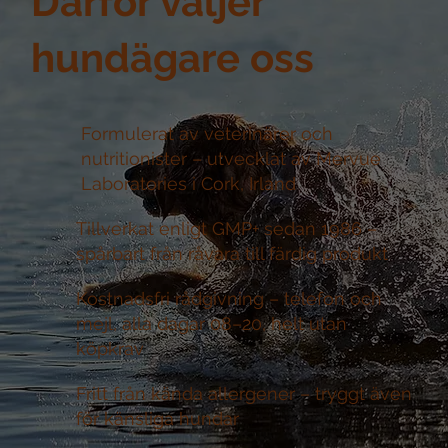
Därför väljer
hundägare oss
Formulerat av veterinärer och
nutritionister –
utvecklat av Mervue
Laboratories i Cork, Irland
Tillverkat enligt GMP+ sedan 1986 –
spårbart från råvara till färdig produkt
Kostnadsfri rådgivning –
telefon och
mejl, alla dagar 08–20, helt utan
köpkrav
Fritt från kända allergener –
tryggt även
för känsliga hundar