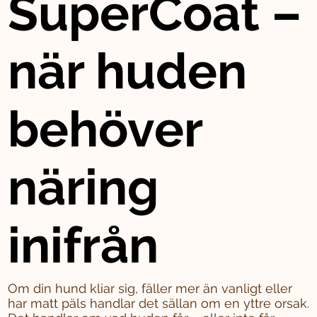
SuperCoat –
när huden
behöver
näring
inifrån
Om din hund kliar sig, fäller mer än vanligt eller
har matt päls handlar det sällan om en yttre orsak.