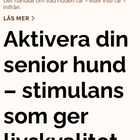
Det handlar om vad huden får – eller inte får –
inifrån.
LÄS MER
Aktivera din
senior hund
– stimulans
som ger