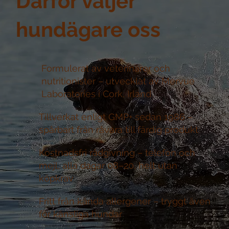
Därför väljer
hundägare oss
Formulerat av veterinärer och
nutritionister –
utvecklat av Mervue
Laboratories i Cork, Irland
Tillverkat enligt GMP+ sedan 1986 –
spårbart från råvara till färdig produkt
Kostnadsfri rådgivning –
telefon och
mejl, alla dagar 08–20, helt utan
köpkrav
Fritt från kända allergener –
tryggt även
för känsliga hundar