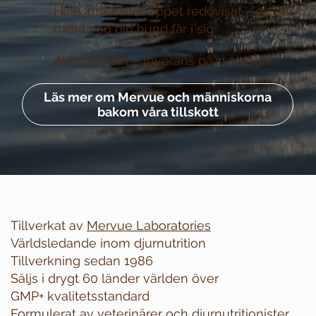
Hela innehållet öppet redovisat –
du ser
exakt vad din hund får i sig
Alltid fri frakt –
leverans på 1–3 dagar
Läs mer om Mervue och människorna
bakom våra tillskott
Tillverkat av
Mervue Laboratories
Världsledande inom djurnutrition
Tillverkning sedan 1986
Säljs i drygt 60 länder världen över
GMP+ kvalitetsstandard
Formulerat av veterinärer och djurnutritionister