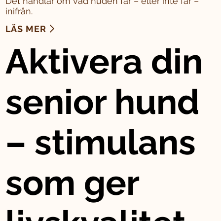
Det handlar om vad huden får – eller inte får –
inifrån.
LÄS MER
Aktivera din
senior hund
– stimulans
som ger