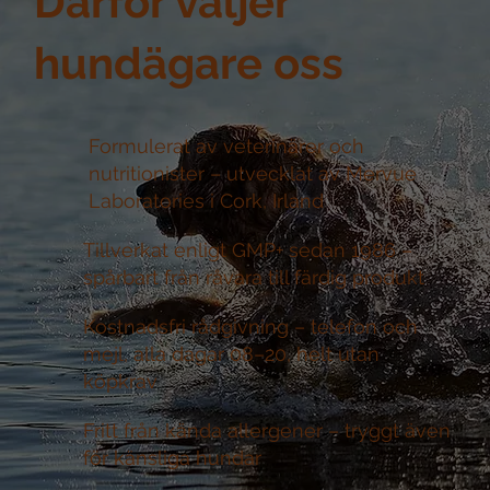
Därför väljer
hundägare oss
Formulerat av veterinärer och
nutritionister –
utvecklat av Mervue
Laboratories i Cork, Irland
Tillverkat enligt GMP+ sedan 1986 –
spårbart från råvara till färdig produkt
Kostnadsfri rådgivning –
telefon och
mejl, alla dagar 08–20, helt utan
köpkrav
Fritt från kända allergener –
tryggt även
för känsliga hundar