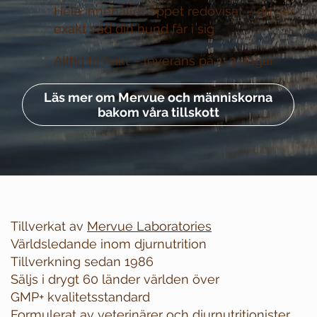
Hela innehållet öppet redovisat –
du ser
exakt vad din hund får i sig
Alltid fri frakt –
leverans på 1–3 dagar
Läs mer om Mervue och människorna
bakom våra tillskott
Tillverkat av
Mervue Laboratories
Världsledande inom djurnutrition
Tillverkning sedan 1986
Säljs i drygt 60 länder världen över
GMP+ kvalitetsstandard
Formulerat av veterinärer och djurnutritionister