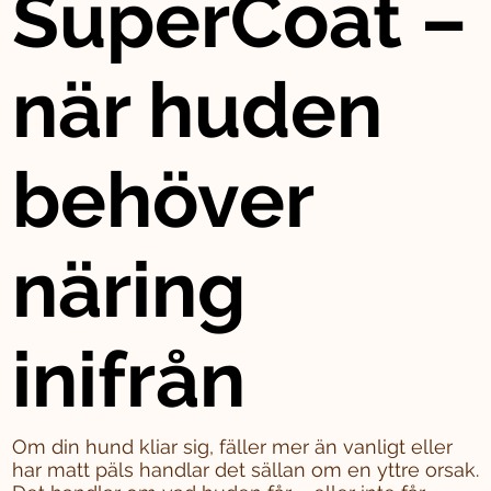
SuperCoat –
när huden
behöver
näring
inifrån
Om din hund kliar sig, fäller mer än vanligt eller
har matt päls handlar det sällan om en yttre orsak.