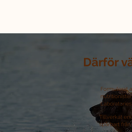
Därför v
Formulerat a
nutritioniste
Laboratories 
Tillverkat e
spårbart från 