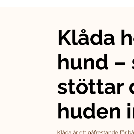
Klåda h
hund – 
stöttar
huden i
Klåda är ett påfrestande för 