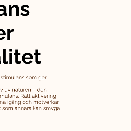
ans
er
litet
– stimulans som ger
iv av naturen – den
mulans. Rätt aktivering
rna igång och motverkar
tet som annars kan smyga