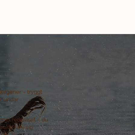
llergener –
tryggt
 hundar
ppet redovisat –
du
hund får i sig