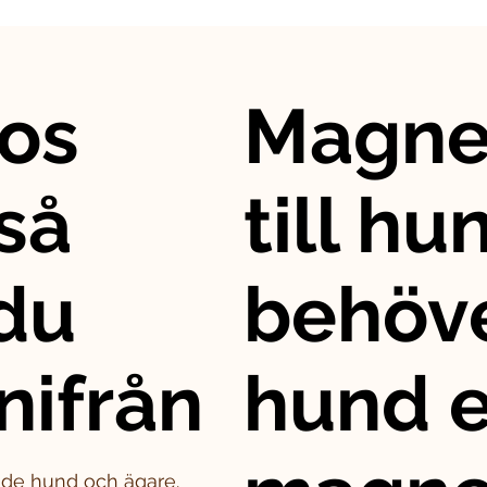
os
Magne
så
till hu
 du
behöve
nifrån
hund e
både hund och ägare.