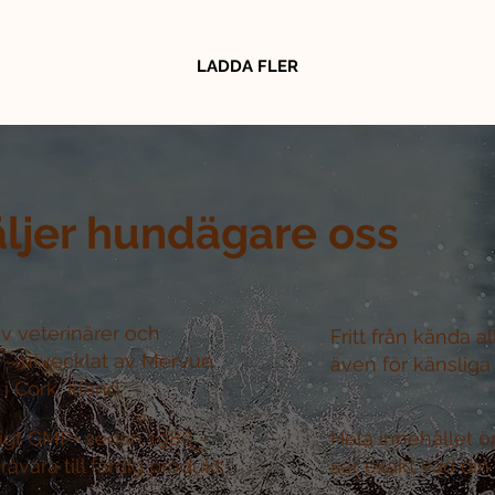
LADDA FLER
äljer hundägare oss
v veterinärer och
Fritt från kända a
r –
utvecklat av Mervue
även för känsliga
i Cork, Irland
nligt GMP+ sedan 1986 –
Hela innehållet ö
råvara till färdig produkt
ser exakt vad din 