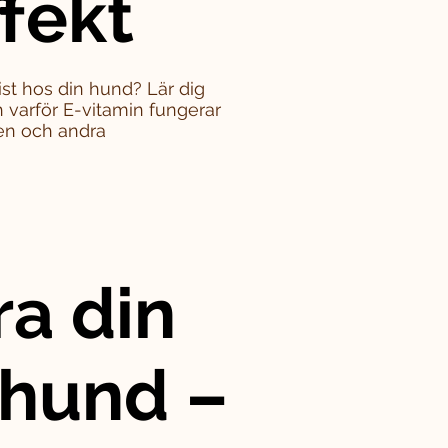
ffekt
st hos din hund? Lär dig
varför E-vitamin fungerar
en och andra
ra din
 hund –