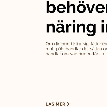
behöve
näring i
Om din hund kliar sig, fäller m
matt päls handlar det sällan o
handlar om vad huden får – eller
LÄS MER