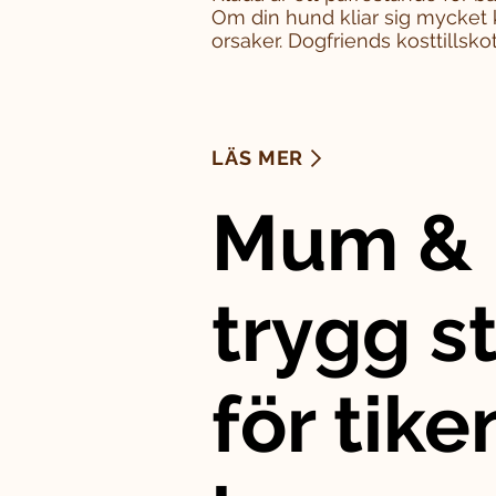
Om din hund kliar sig mycket 
orsaker. Dogfriends kosttillskott
LÄS MER
Mum & 
trygg st
för tike