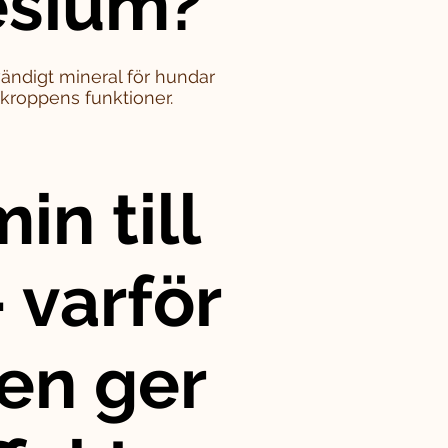
sium?
ändigt mineral för hundar
i kroppens funktioner.
in till
 varför
en ger