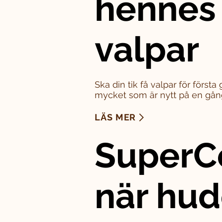
hennes
valpar
Ska din tik få valpar för först
mycket som är nytt på en gån
LÄS MER
SuperC
när hu