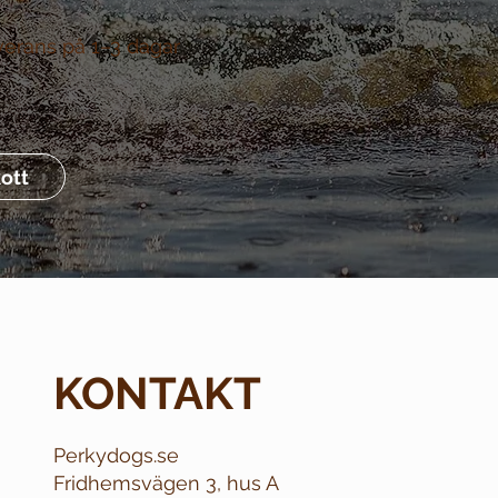
verans på 1–3 dagar
ott
KONTAKT
Perkydogs.se
Fridhemsvägen 3, hus A