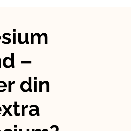
sium
nd –
r din
xtra