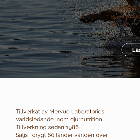
Kostnadsfri r
mejl, alla da
köpkrav
Lä
Tillverkat av
Mervue Laboratories
Världsledande inom djurnutrition
Tillverkning sedan 1986
Säljs i drygt 60 länder världen över