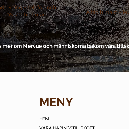
ådgivning –
telefon och
Alltid fri frakt –
le
gar 08–20, helt utan
s mer om Mervue och människorna bakom våra tillsk
MENY
HEM
VÅRA NÄRINGSTILLSKOTT