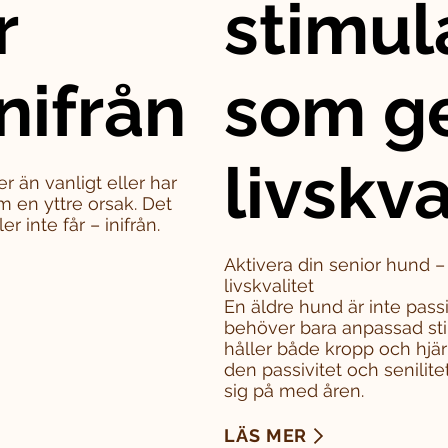
r
stimul
nifrån
som g
livskva
er än vanligt eller har
m en yttre orsak. Det
 inte får – inifrån.
Aktivera din senior hund 
livskvalitet
En äldre hund är inte pass
behöver bara anpassad sti
håller både kropp och hjä
den passivitet och senili
sig på med åren.
LÄS MER