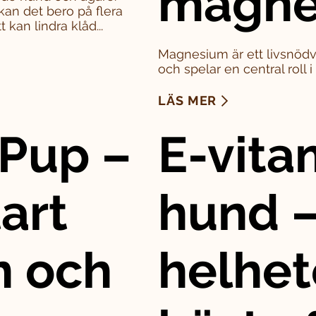
magne
kan det bero på flera
 kan lindra klåd...
Magnesium är ett livsnödv
och spelar en central roll 
LÄS MER
Pup –
E-vitam
art
hund –
n och
helhet