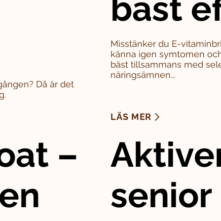
bäst e
Misstänker du E-vitaminbri
känna igen symtomen och 
bäst tillsammans med sel
näringsämnen...
a gången? Då är det
g.
LÄS MER
oat –
Aktive
den
senior