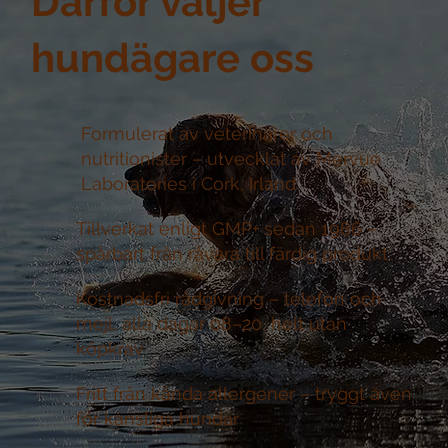
Därför väljer
hundägare oss
Formulerat av veterinärer och
nutritionister –
utvecklat av Mervue
Laboratories i Cork, Irland
Tillverkat enligt GMP+ sedan 1986 –
spårbart från råvara till färdig produkt
Kostnadsfri rådgivning –
telefon och
mejl, alla dagar 08–20, helt utan
köpkrav
Fritt från kända allergener –
tryggt även
för känsliga hundar