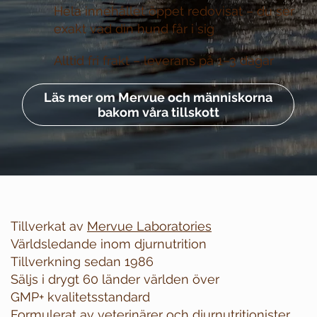
Hela innehållet öppet redovisat –
du ser
exakt vad din hund får i sig
Alltid fri frakt –
leverans på 1–3 dagar
Läs mer om Mervue och människorna
bakom våra tillskott
Tillverkat av
Mervue Laboratories
Världsledande inom djurnutrition
Tillverkning sedan 1986
Säljs i drygt 60 länder världen över
GMP+ kvalitetsstandard
Formulerat av veterinärer och djurnutritionister