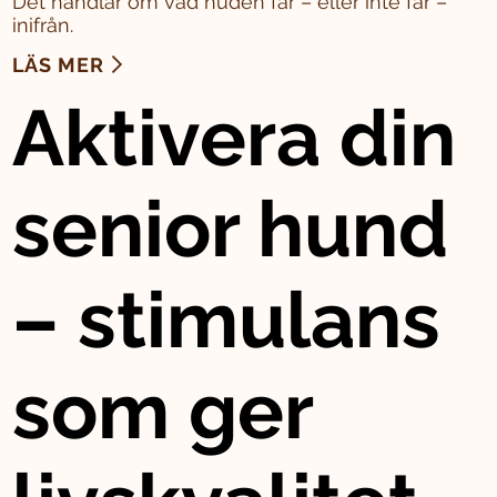
Det handlar om vad huden får – eller inte får –
inifrån.
LÄS MER
Aktivera din
senior hund
– stimulans
som ger