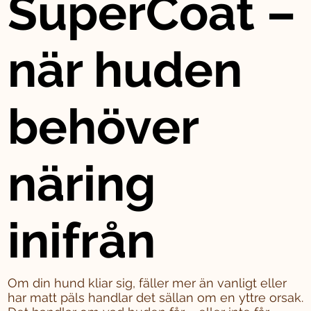
SuperCoat –
när huden
behöver
näring
inifrån
Om din hund kliar sig, fäller mer än vanligt eller
har matt päls handlar det sällan om en yttre orsak.