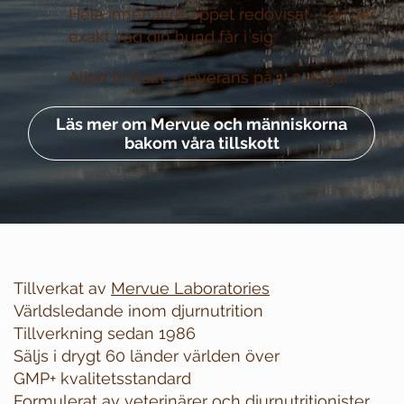
Hela innehållet öppet redovisat –
du ser
exakt vad din hund får i sig
Alltid fri frakt –
leverans på 1–3 dagar
Läs mer om Mervue och människorna
bakom våra tillskott
Tillverkat av
Mervue Laboratories
Världsledande inom djurnutrition
Tillverkning sedan 1986
Säljs i drygt 60 länder världen över
GMP+ kvalitetsstandard
Formulerat av veterinärer och djurnutritionister