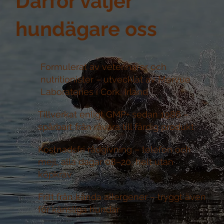
Därför väljer
hundägare oss
Formulerat av veterinärer och
nutritionister –
utvecklat av Mervue
Laboratories i Cork, Irland
Tillverkat enligt GMP+ sedan 1986 –
spårbart från råvara till färdig produkt
Kostnadsfri rådgivning –
telefon och
mejl, alla dagar 08–20, helt utan
köpkrav
Fritt från kända allergener –
tryggt även
för känsliga hundar