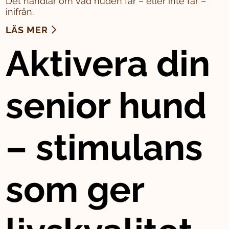
Det handlar om vad huden får – eller inte får –
inifrån.
LÄS MER
Aktivera din
senior hund
– stimulans
som ger