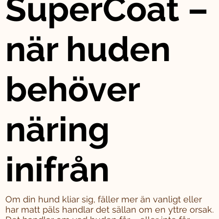
SuperCoat –
när huden
behöver
näring
inifrån
Om din hund kliar sig, fäller mer än vanligt eller
har matt päls handlar det sällan om en yttre orsak.