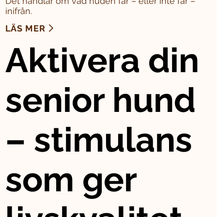
Det handlar om vad huden får – eller inte får –
inifrån.
LÄS MER
Aktivera din
senior hund
– stimulans
som ger