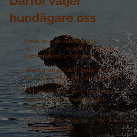
Därför väljer
hundägare oss
Formulerat av veterinärer och
nutritionister –
utvecklat av Mervue
Laboratories i Cork, Irland
Tillverkat enligt GMP+ sedan 1986 –
spårbart från råvara till färdig produkt
Kostnadsfri rådgivning –
telefon och
mejl, alla dagar 08–20, helt utan
köpkrav
Fritt från kända allergener –
tryggt även
för känsliga hundar