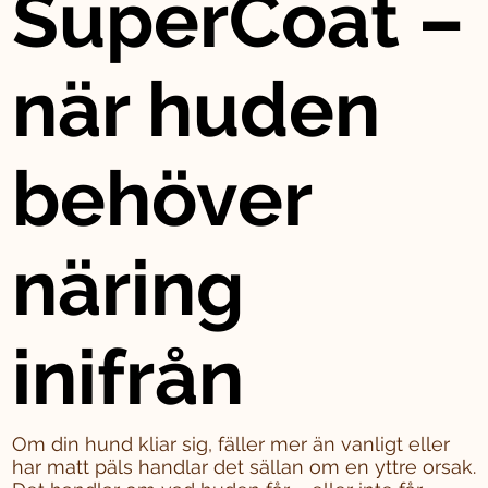
SuperCoat –
när huden
behöver
näring
inifrån
Om din hund kliar sig, fäller mer än vanligt eller
har matt päls handlar det sällan om en yttre orsak.