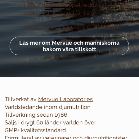
Hela innehållet öppet redovisat –
du ser
exakt vad din hund får i sig
Alltid fri frakt –
leverans på 1–3 dagar
Läs mer om Mervue och människorna
bakom våra tillskott
Tillverkat av
Mervue Laboratories
Världsledande inom djurnutrition
Tillverkning sedan 1986
Säljs i drygt 60 länder världen över
GMP+ kvalitetsstandard
Formulerat av veterinärer och djurnutritionister