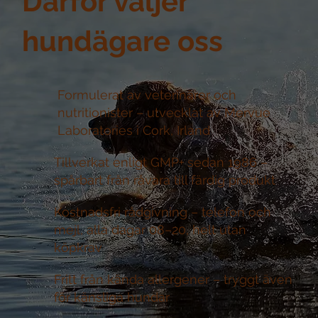
Därför väljer
hundägare oss
Formulerat av veterinärer och
nutritionister –
utvecklat av Mervue
Laboratories i Cork, Irland
Tillverkat enligt GMP+ sedan 1986 –
spårbart från råvara till färdig produkt
Kostnadsfri rådgivning –
telefon och
mejl, alla dagar 08–20, helt utan
köpkrav
Fritt från kända allergener –
tryggt även
för känsliga hundar