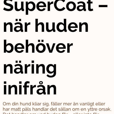
SuperCoat –
när huden
behöver
näring
inifrån
Om din hund kliar sig, fäller mer än vanligt eller
har matt päls handlar det sällan om en yttre orsak.