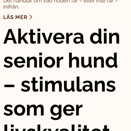
Det handlar om vad huden får – eller inte får –
inifrån.
LÄS MER
Aktivera din
senior hund
– stimulans
som ger