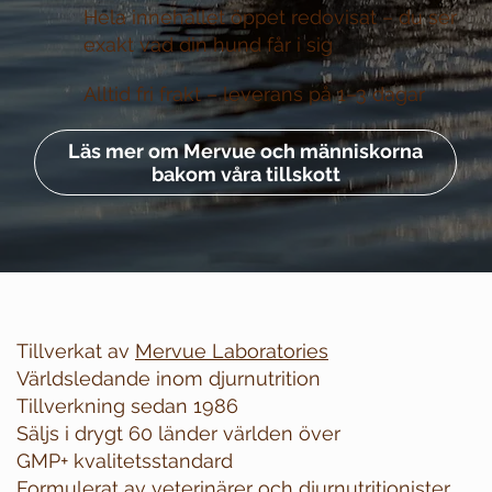
Hela innehållet öppet redovisat –
du ser
exakt vad din hund får i sig
Alltid fri frakt –
leverans på 1–3 dagar
Läs mer om Mervue och människorna
bakom våra tillskott
Tillverkat av
Mervue Laboratories
Världsledande inom djurnutrition
Tillverkning sedan 1986
Säljs i drygt 60 länder världen över
GMP+ kvalitetsstandard
Formulerat av veterinärer och djurnutritionister