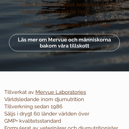
Hela innehållet öppet redovisat –
du ser
exakt vad din hund får i sig
Alltid fri frakt –
leverans på 1–3 dagar
Läs mer om Mervue och människorna
bakom våra tillskott
Tillverkat av
Mervue Laboratories
Världsledande inom djurnutrition
Tillverkning sedan 1986
Säljs i drygt 60 länder världen över
GMP+ kvalitetsstandard
Formulerat av veterinärer och djurnutritionister