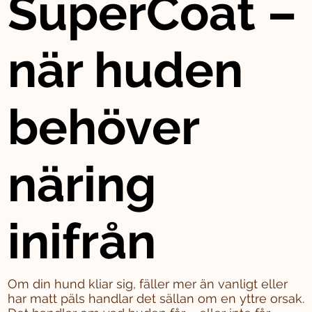
SuperCoat –
när huden
behöver
näring
inifrån
Om din hund kliar sig, fäller mer än vanligt eller
har matt päls handlar det sällan om en yttre orsak.