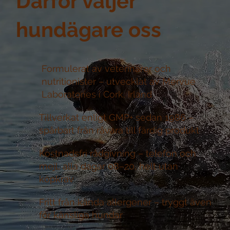
Därför väljer
hundägare oss
Formulerat av veterinärer och
nutritionister –
utvecklat av Mervue
Laboratories i Cork, Irland
Tillverkat enligt GMP+ sedan 1986 –
spårbart från råvara till färdig produkt
Kostnadsfri rådgivning –
telefon och
mejl, alla dagar 08–20, helt utan
köpkrav
Fritt från kända allergener –
tryggt även
för känsliga hundar