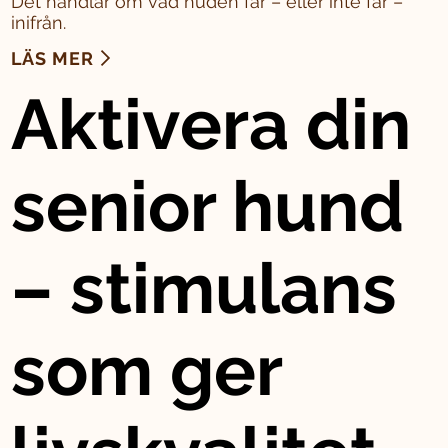
Det handlar om vad huden får – eller inte får –
inifrån.
LÄS MER
Aktivera din
senior hund
– stimulans
som ger