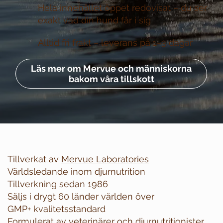
Hela innehållet öppet redovisat –
du ser
exakt vad din hund får i sig
Alltid fri frakt –
leverans på 1–3 dagar
Läs mer om Mervue och människorna
bakom våra tillskott
Tillverkat av
Mervue Laboratories
Världsledande inom djurnutrition
Tillverkning sedan 1986
Säljs i drygt 60 länder världen över
GMP+ kvalitetsstandard
Formulerat av veterinärer och djurnutritionister