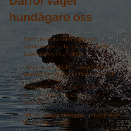
Därför väljer
hundägare oss
Formulerat av veterinärer och
nutritionister –
utvecklat av Mervue
Laboratories i Cork, Irland
Tillverkat enligt GMP+ sedan 1986 –
spårbart från råvara till färdig produkt
Kostnadsfri rådgivning –
telefon och
mejl, alla dagar 08–20, helt utan
köpkrav
Fritt från kända allergener –
tryggt även
för känsliga hundar