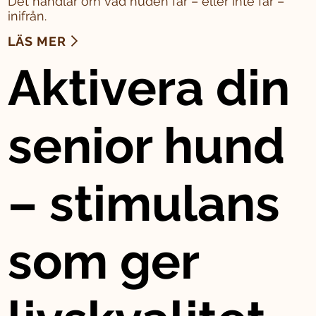
Det handlar om vad huden får – eller inte får –
inifrån.
LÄS MER
Aktivera din
senior hund
– stimulans
som ger