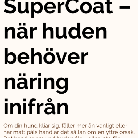
SuperCoat –
när huden
behöver
näring
inifrån
Om din hund kliar sig, fäller mer än vanligt eller
har matt päls handlar det sällan om en yttre orsak.