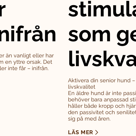
r
stimul
nifrån
som g
livskva
er än vanligt eller har
m en yttre orsak. Det
 inte får – inifrån.
Aktivera din senior hund 
livskvalitet
En äldre hund är inte pass
behöver bara anpassad sti
håller både kropp och hjä
den passivitet och senili
sig på med åren.
LÄS MER