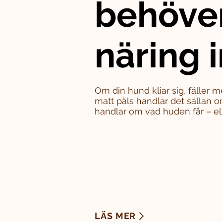
behöve
näring i
Om din hund kliar sig, fäller m
matt päls handlar det sällan o
handlar om vad huden får – eller
LÄS MER