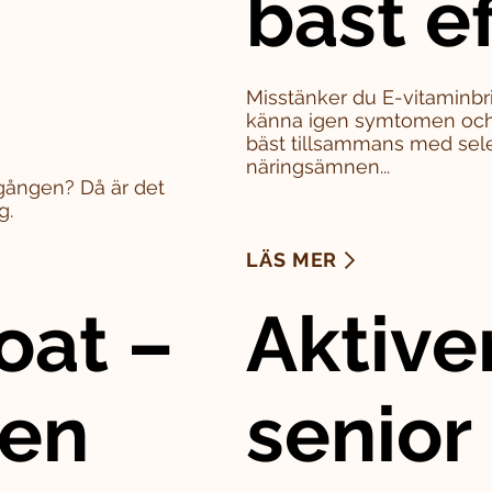
bäst e
Misstänker du E-vitaminbri
känna igen symtomen och 
bäst tillsammans med sel
näringsämnen...
a gången? Då är det
g.
LÄS MER
oat –
Aktive
den
senior