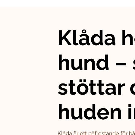
Klåda h
hund – 
stöttar
huden i
Klåda är ett påfrestande för 