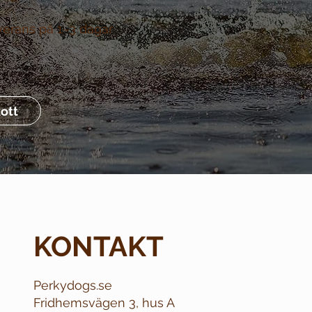
verans på 1–3 dagar
ott
KONTAKT
Perkydogs.se
Fridhemsvägen 3, hus A