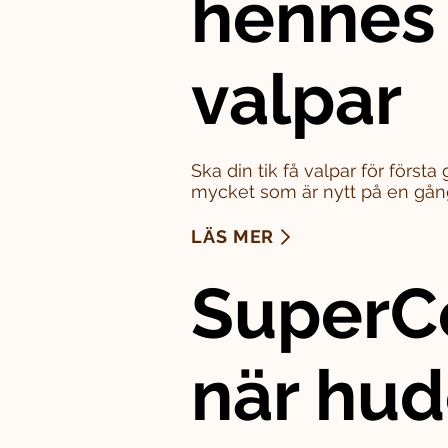
hennes
valpar
Ska din tik få valpar för först
mycket som är nytt på en gån
LÄS MER
SuperC
när hu