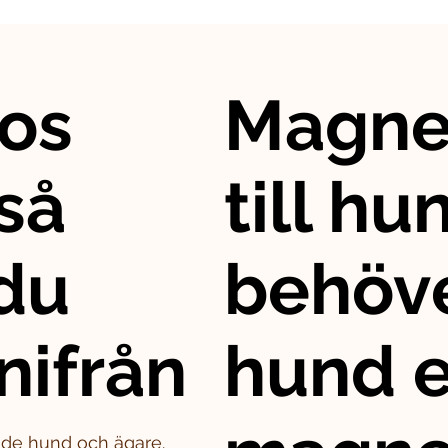
os
Magne
så
till hu
 du
behöve
nifrån
hund e
både hund och ägare.