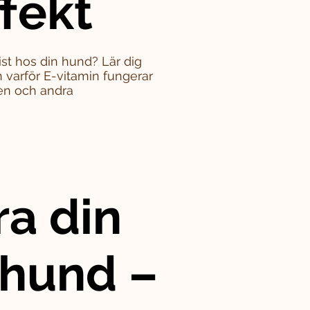
ffekt
st hos din hund? Lär dig
varför E-vitamin fungerar
en och andra
ra din
 hund –