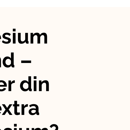
sium
nd –
r din
xtra