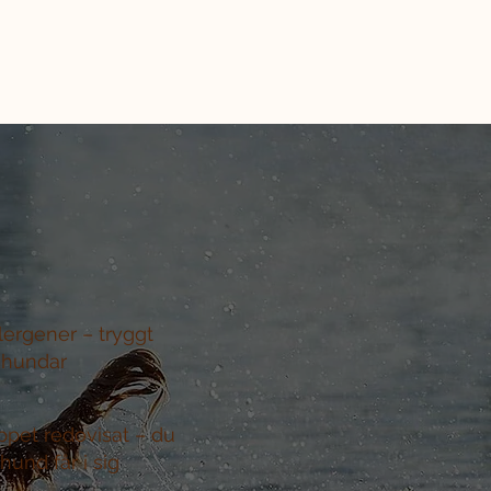
llergener –
tryggt
 hundar
ppet redovisat –
du
hund får i sig