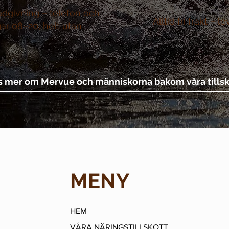
ådgivning –
telefon och
Alltid fri frakt –
le
gar 08–20, helt utan
s mer om Mervue och människorna bakom våra tillsk
MENY
HEM
VÅRA NÄRINGSTILLSKOTT