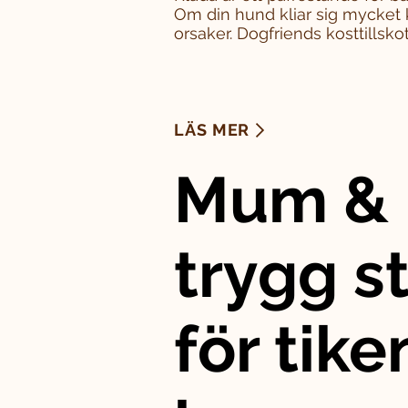
Om din hund kliar sig mycket 
orsaker. Dogfriends kosttillskott
LÄS MER
Mum & 
trygg st
för tike