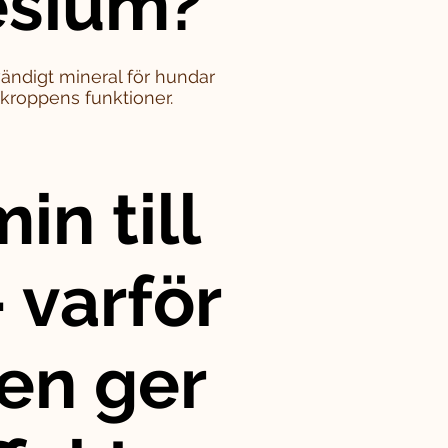
sium?
ändigt mineral för hundar
i kroppens funktioner.
in till
 varför
en ger