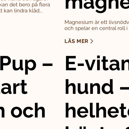
magne
kan det bero på flera
 kan lindra klåd...
Magnesium är ett livsnödv
och spelar en central roll 
LÄS MER
Pup –
E-vitam
art
hund –
n och
helhet