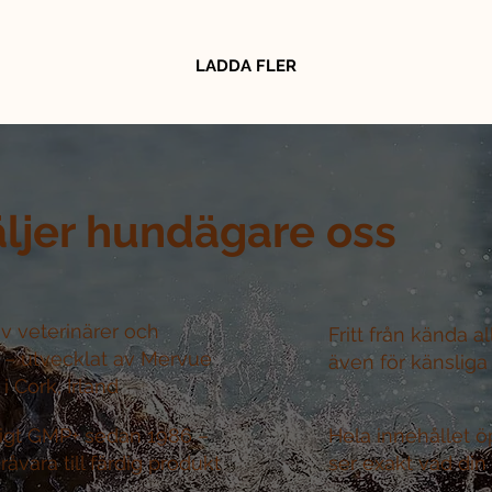
LADDA FLER
äljer hundägare oss
v veterinärer och
Fritt från kända a
r –
utvecklat av Mervue
även för känsliga
i Cork, Irland
nligt GMP+ sedan 1986 –
Hela innehållet ö
råvara till färdig produkt
ser exakt vad din 