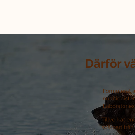
Därför v
Formulerat a
nutritioniste
Laboratories 
Tillverkat e
spårbart från 