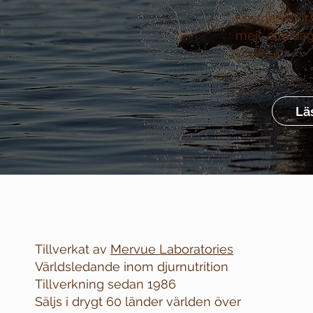
Kostnadsfri r
mejl, alla da
köpkrav
Lä
Tillverkat av
Mervue Laboratories
Världsledande inom djurnutrition
Tillverkning sedan 1986
Säljs i drygt 60 länder världen över