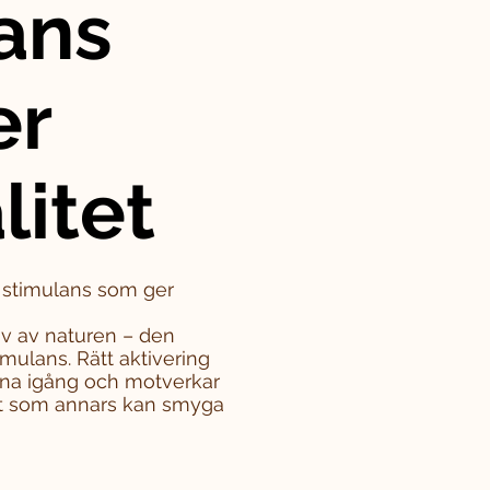
ans
er
litet
– stimulans som ger
iv av naturen – den
mulans. Rätt aktivering
rna igång och motverkar
tet som annars kan smyga