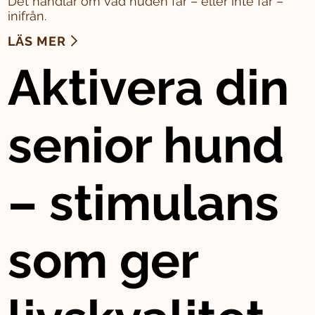
Det handlar om vad huden får – eller inte får –
inifrån.
LÄS MER
Aktivera din
senior hund
– stimulans
som ger