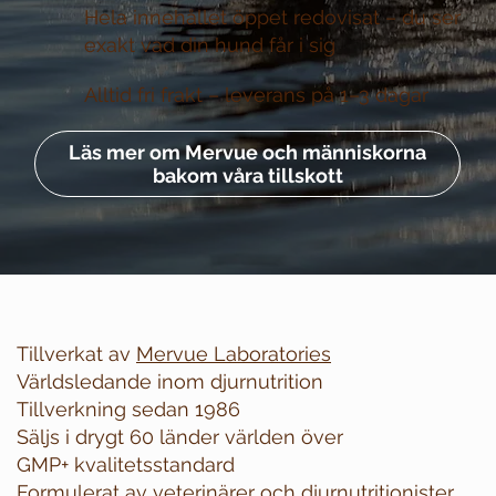
Hela innehållet öppet redovisat –
du ser
exakt vad din hund får i sig
Alltid fri frakt –
leverans på 1–3 dagar
Läs mer om Mervue och människorna
bakom våra tillskott
Tillverkat av
Mervue Laboratories
Världsledande inom djurnutrition
Tillverkning sedan 1986
Säljs i drygt 60 länder världen över
GMP+ kvalitetsstandard
Formulerat av veterinärer och djurnutritionister