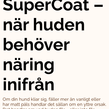
SuperCoat –
när huden
behöver
näring
inifrån
Om din hund kliar sig, fäller mer än vanligt eller
har matt päls handlar det sällan om en yttre orsak.