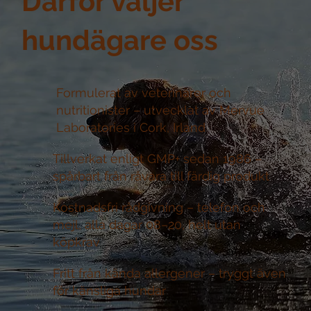
Därför väljer
hundägare oss
Formulerat av veterinärer och
nutritionister –
utvecklat av Mervue
Laboratories i Cork, Irland
Tillverkat enligt GMP+ sedan 1986 –
spårbart från råvara till färdig produkt
Kostnadsfri rådgivning –
telefon och
mejl, alla dagar 08–20, helt utan
köpkrav
Fritt från kända allergener –
tryggt även
för känsliga hundar