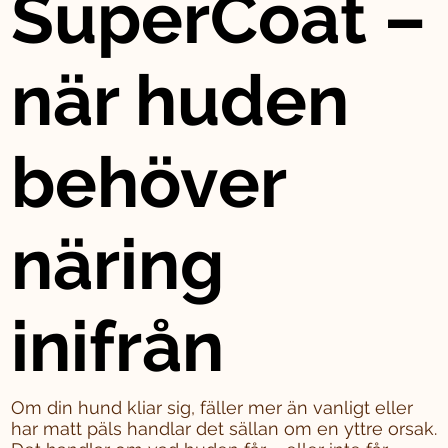
SuperCoat –
när huden
behöver
näring
inifrån
Om din hund kliar sig, fäller mer än vanligt eller
har matt päls handlar det sällan om en yttre orsak.