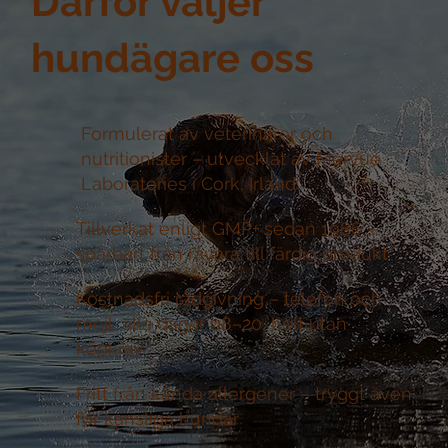
Därför väljer
hundägare oss
Formulerat av veterinärer och
nutritionister –
utvecklat av Mervue
Laboratories i Cork, Irland
Tillverkat enligt GMP+ sedan 1986 –
spårbart från råvara till färdig produkt
Kostnadsfri rådgivning –
telefon och
mejl, alla dagar 08–20, helt utan
köpkrav
Fritt från kända allergener –
tryggt även
för känsliga hundar