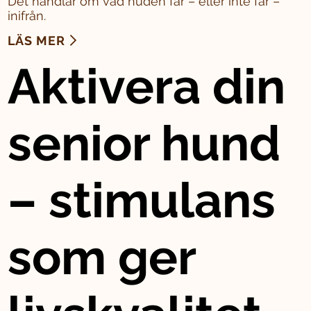
Det handlar om vad huden får – eller inte får –
inifrån.
LÄS MER
Aktivera din
senior hund
– stimulans
som ger