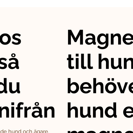
os
Magne
så
till hu
 du
behöve
nifrån
hund e
både hund och ägare.