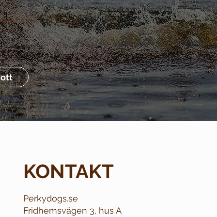
verans på 1–3 dagar
ott
KONTAKT
Perkydogs.se
Fridhemsvägen 3, hus A