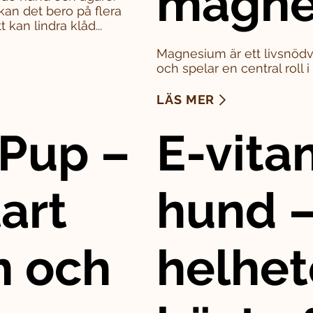
magne
kan det bero på flera
 kan lindra klåd...
Magnesium är ett livsnödv
och spelar en central roll 
LÄS MER
Pup –
E-vitam
art
hund –
n och
helhet