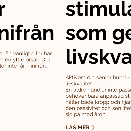
r
stimul
nifrån
som g
livskva
er än vanligt eller har
m en yttre orsak. Det
 inte får – inifrån.
Aktivera din senior hund 
livskvalitet
En äldre hund är inte pass
behöver bara anpassad sti
håller både kropp och hjä
den passivitet och senili
sig på med åren.
LÄS MER