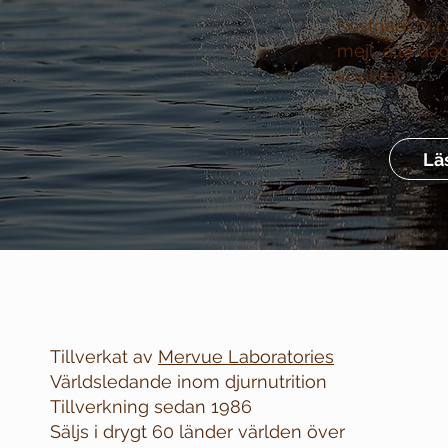
Kostnadsfri r
mejl, alla da
köpkrav
Lä
Tillverkat av
Mervue Laboratories
Världsledande inom djurnutrition
Tillverkning sedan 1986
Säljs i drygt 60 länder världen över