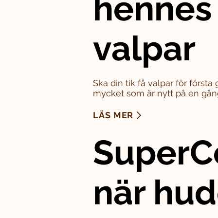
hennes
valpar
Ska din tik få valpar för först
mycket som är nytt på en gån
LÄS MER
SuperC
när hu