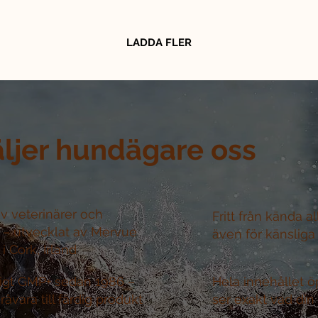
LADDA FLER
äljer hundägare oss
v veterinärer och
Fritt från kända a
r –
utvecklat av Mervue
även för känsliga
i Cork, Irland
nligt GMP+ sedan 1986 –
Hela innehållet ö
råvara till färdig produkt
ser exakt vad din 