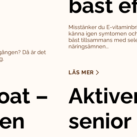
bäst e
Misstänker du E-vitaminbri
känna igen symtomen och 
bäst tillsammans med sel
näringsämnen...
a gången? Då är det
g.
LÄS MER
oat –
Aktive
den
senior