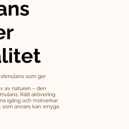
ans
er
litet
– stimulans som ger
iv av naturen – den
mulans. Rätt aktivering
rna igång och motverkar
tet som annars kan smyga