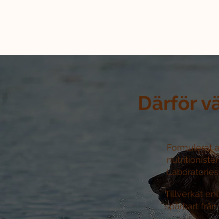
Därför v
Formulerat a
nutritioniste
Laboratories 
Tillverkat e
spårbart från 