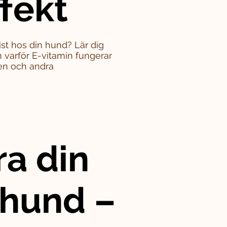
ffekt
st hos din hund? Lär dig
varför E-vitamin fungerar
en och andra
ra din
 hund –