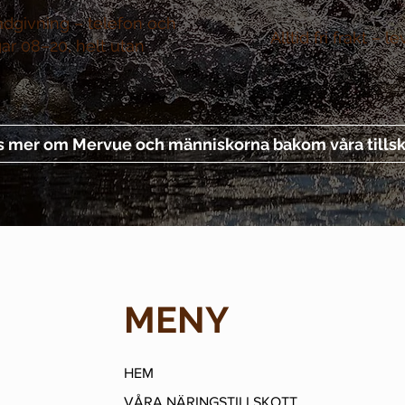
ådgivning –
telefon och
Alltid fri frakt –
le
gar 08–20, helt utan
s mer om Mervue och människorna bakom våra tillsk
MENY
HEM
VÅRA NÄRINGSTILLSKOTT