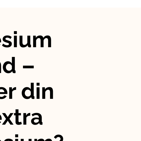
sium
nd –
r din
xtra