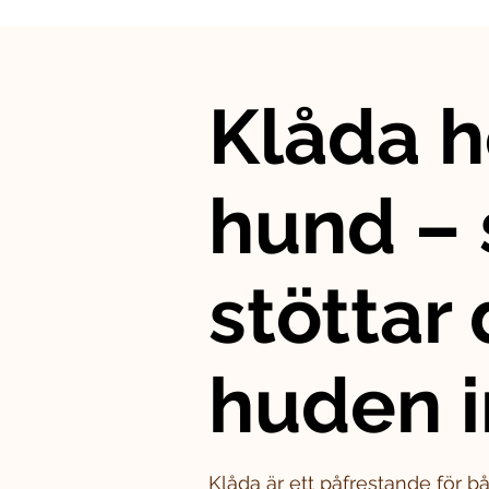
Klåda h
hund – 
stöttar
huden i
Klåda är ett påfrestande för 