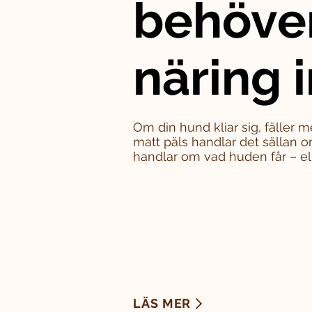
behöve
näring i
Om din hund kliar sig, fäller m
matt päls handlar det sällan o
handlar om vad huden får – eller
LÄS MER