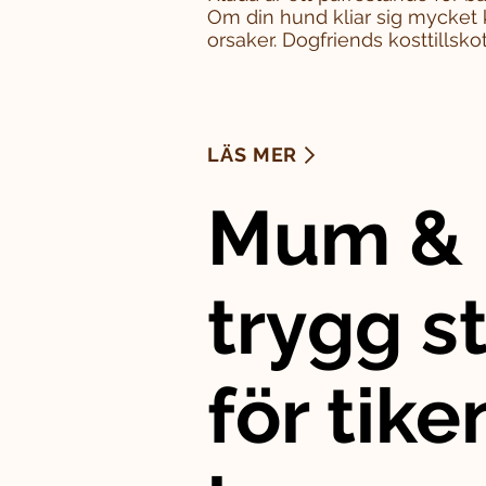
Om din hund kliar sig mycket 
orsaker. Dogfriends kosttillskott
LÄS MER
Mum & 
trygg st
för tike