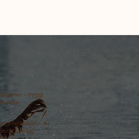
llergener –
tryggt
 hundar
ppet redovisat –
du
hund får i sig