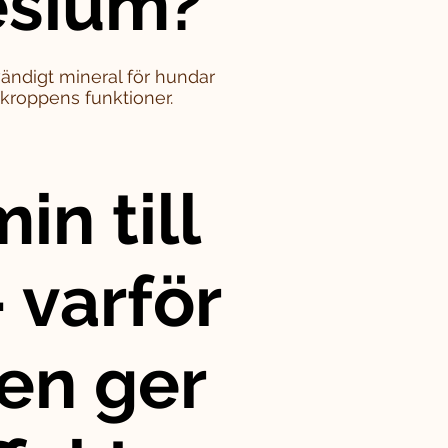
sium?
ändigt mineral för hundar
i kroppens funktioner.
in till
 varför
en ger