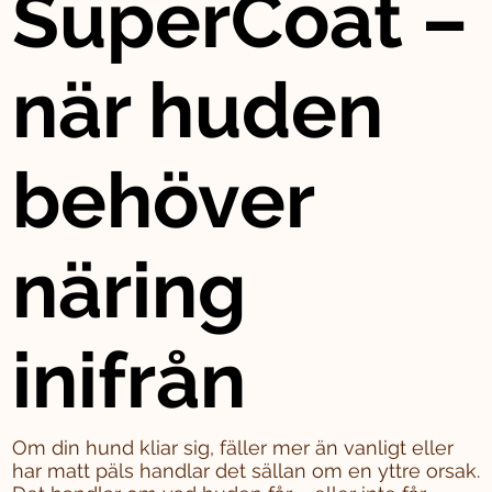
SuperCoat –
när huden
behöver
näring
inifrån
Om din hund kliar sig, fäller mer än vanligt eller
har matt päls handlar det sällan om en yttre orsak.