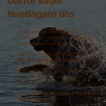
Därför väljer
hundägare oss
Formulerat av veterinärer och
nutritionister –
utvecklat av Mervue
Laboratories i Cork, Irland
Tillverkat enligt GMP+ sedan 1986 –
spårbart från råvara till färdig produkt
Kostnadsfri rådgivning –
telefon och
mejl, alla dagar 08–20, helt utan
köpkrav
Fritt från kända allergener –
tryggt även
för känsliga hundar