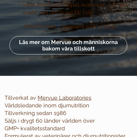
Hela innehållet öppet redovisat –
du ser
exakt vad din hund får i sig
Alltid fri frakt –
leverans på 1–3 dagar
Läs mer om Mervue och människorna
bakom våra tillskott
Tillverkat av
Mervue Laboratories
Världsledande inom djurnutrition
Tillverkning sedan 1986
Säljs i drygt 60 länder världen över
GMP+ kvalitetsstandard
Formulerat av veterinärer och djurnutritionister