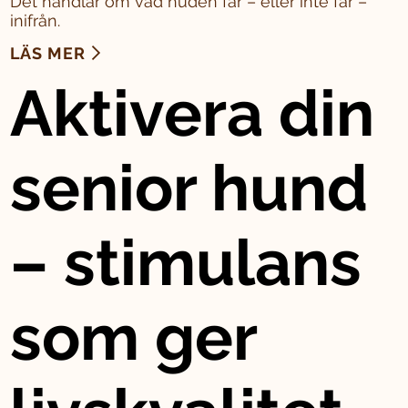
Det handlar om vad huden får – eller inte får –
inifrån.
LÄS MER
Aktivera din
senior hund
– stimulans
som ger