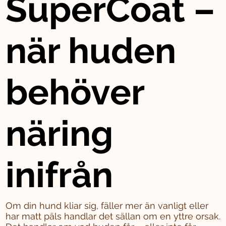
SuperCoat –
när huden
behöver
näring
inifrån
Om din hund kliar sig, fäller mer än vanligt eller
har matt päls handlar det sällan om en yttre orsak.