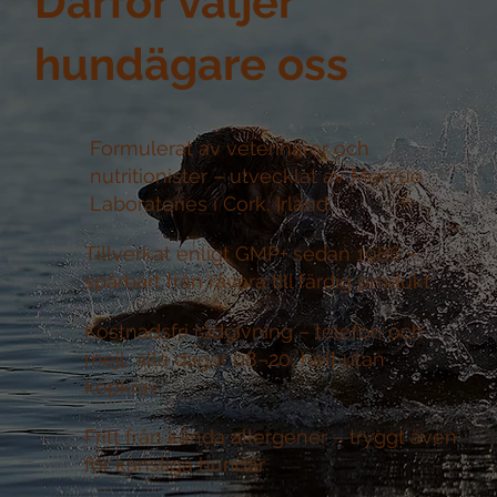
Därför väljer
hundägare oss
Formulerat av veterinärer och
nutritionister –
utvecklat av Mervue
Laboratories i Cork, Irland
Tillverkat enligt GMP+ sedan 1986 –
spårbart från råvara till färdig produkt
Kostnadsfri rådgivning –
telefon och
mejl, alla dagar 08–20, helt utan
köpkrav
Fritt från kända allergener –
tryggt även
för känsliga hundar