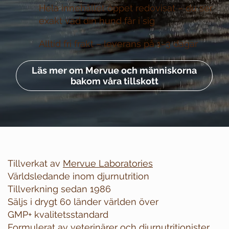
Hela innehållet öppet redovisat –
du ser
exakt vad din hund får i sig
Alltid fri frakt –
leverans på 1–3 dagar
Läs mer om Mervue och människorna
bakom våra tillskott
Tillverkat av
Mervue Laboratories
Världsledande inom djurnutrition
Tillverkning sedan 1986
Säljs i drygt 60 länder världen över
GMP+ kvalitetsstandard
Formulerat av veterinärer och djurnutritionister