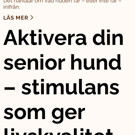
Det handlar om vad huden får – eller inte får –
inifrån.
LÄS MER
Aktivera din
senior hund
– stimulans
som ger