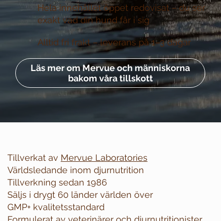
Hela innehållet öppet redovisat –
du ser
exakt vad din hund får i sig
Alltid fri frakt –
leverans på 1–3 dagar
Läs mer om Mervue och människorna
bakom våra tillskott
Tillverkat av
Mervue Laboratories
Världsledande inom djurnutrition
Tillverkning sedan 1986
Säljs i drygt 60 länder världen över
GMP+ kvalitetsstandard
Formulerat av veterinärer och djurnutritionister