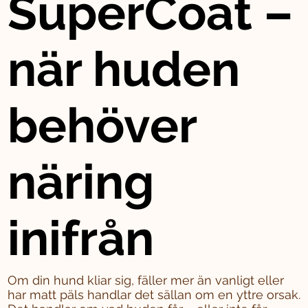
SuperCoat –
när huden
behöver
näring
inifrån
Om din hund kliar sig, fäller mer än vanligt eller
har matt päls handlar det sällan om en yttre orsak.