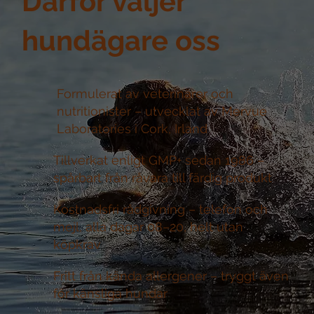
Därför väljer
hundägare oss
Formulerat av veterinärer och
nutritionister –
utvecklat av Mervue
Laboratories i Cork, Irland
Tillverkat enligt GMP+ sedan 1986 –
spårbart från råvara till färdig produkt
Kostnadsfri rådgivning –
telefon och
mejl, alla dagar 08–20, helt utan
köpkrav
Fritt från kända allergener –
tryggt även
för känsliga hundar