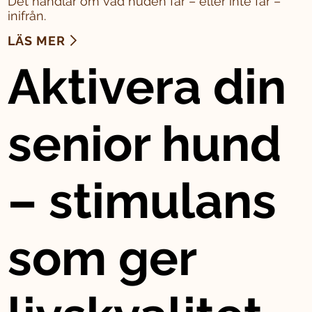
Det handlar om vad huden får – eller inte får –
inifrån.
LÄS MER
Aktivera din
senior hund
– stimulans
som ger