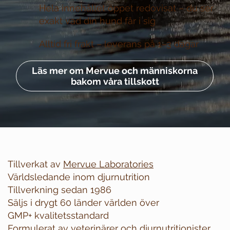
Hela innehållet öppet redovisat –
du ser
exakt vad din hund får i sig
Alltid fri frakt –
leverans på 1–3 dagar
Läs mer om Mervue och människorna
bakom våra tillskott
Tillverkat av
Mervue Laboratories
Världsledande inom djurnutrition
Tillverkning sedan 1986
Säljs i drygt 60 länder världen över
GMP+ kvalitetsstandard
Formulerat av veterinärer och djurnutritionister