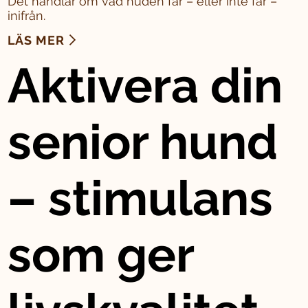
Det handlar om vad huden får – eller inte får –
inifrån.
LÄS MER
Aktivera din
senior hund
– stimulans
som ger