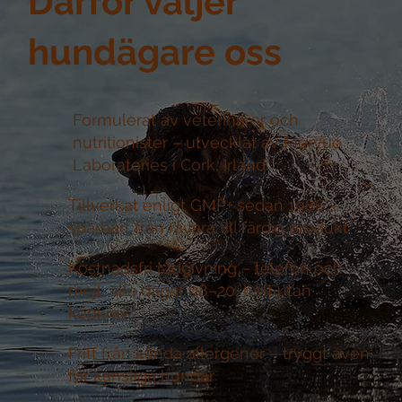
Därför väljer
hundägare oss
Formulerat av veterinärer och
nutritionister –
utvecklat av Mervue
Laboratories i Cork, Irland
Tillverkat enligt GMP+ sedan 1986 –
spårbart från råvara till färdig produkt
Kostnadsfri rådgivning –
telefon och
mejl, alla dagar 08–20, helt utan
köpkrav
Fritt från kända allergener –
tryggt även
för känsliga hundar