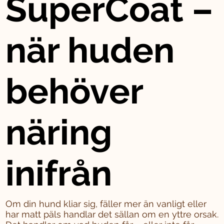
SuperCoat –
när huden
behöver
näring
inifrån
Om din hund kliar sig, fäller mer än vanligt eller
har matt päls handlar det sällan om en yttre orsak.