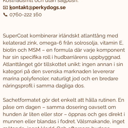
Kostnadsfritt och utan säljpush.
📧
k
ontakt@perkydogs.se
📞 0760-222 160
SuperCoat kombinerar irländskt atlanttång med
kelaterad zink, omega-6 från solrosolja, vitamin E,
biotin och MSM – en formula där varje komponent
har sin specifika roll i hudbarriärens uppbyggnad.
Atlanttånget gör tillskottet unikt: ingen annan i sin
kategori på den svenska marknaden levererar
marina polyfenoler, naturligt jod och en bredare
näringsprofil i samma dagliga dos.
Sachetformatet gör det enkelt att hålla rutinen. En
påse om dagen – samma dosering oavsett om
hunden är liten eller stor – öppnas och ges direkt i
munnen eller blandas i fodret. Välsmakande, inget