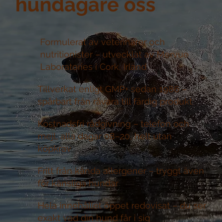
hundägare oss
Formulerat av veterinärer och
nutritionister –
utvecklat av Mervue
Laboratories i Cork, Irland
Tillverkat enligt GMP+ sedan 1986 –
spårbart från råvara till färdig produkt
Kostnadsfri rådgivning –
telefon och
mejl, alla dagar 08–20, helt utan
köpkrav
Fritt från kända allergener –
tryggt även
för känsliga hundar
Hela innehållet öppet redovisat –
du ser
exakt vad din hund får i sig