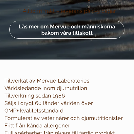
Alltid fri frakt –
leverans på 1–3 dagar
Läs mer om Mervue och människorna
bakom våra tillskott
Tillverkat av
Mervue Laboratories
Världsledande inom djurnutrition
Tillverkning sedan 1986
Säljs i drygt 60 länder världen över
GMP+ kvalitetsstandard
Formulerat av veterinärer och djurnutritionister
Fritt från kända allergener
Full spårbarhet från råvara till färdig produkt