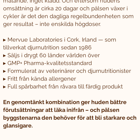
mätande, inget kladd. Och eftersom hudens
omsättning är cirka 20 dagar och pälsen växer i
cykler är det den dagliga regelbundenheten som
ger resultat – inte enskilda högdoser.
▸ Mervue Laboratories i Cork, Irland — som
tillverkat djurnutrition sedan 1986
▸ Säljs i drygt 60 länder världen över
▸ GMP+ Pharma-kvalitetsstandard
▸ Formulerat av veterinärer och djurnutritionister
▸ Fritt från kända allergener
▸ Full spårbarhet från råvara till färdig produkt
En genomtänkt kombination ger huden bättre
förutsättningar att läka inifrån – och pälsen
byggstenarna den behöver för att bli starkare och
glansigare.