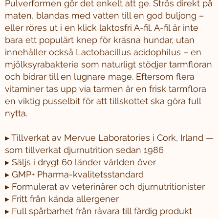
Pulverformen gör det enkelt att ge. Strös direkt på
maten, blandas med vatten till en god buljong –
eller röres ut i en klick laktosfri A-fil. A-fil är inte
bara ett populärt knep för kräsna hundar, utan
innehåller också Lactobacillus acidophilus – en
mjölksyrabakterie som naturligt stödjer tarmfloran
och bidrar till en lugnare mage. Eftersom flera
vitaminer tas upp via tarmen är en frisk tarmflora
en viktig pusselbit för att tillskottet ska göra full
nytta.
▸ Tillverkat av Mervue Laboratories i Cork, Irland —
som tillverkat djurnutrition sedan 1986
▸ Säljs i drygt 60 länder världen över
▸ GMP+ Pharma-kvalitetsstandard
▸ Formulerat av veterinärer och djurnutritionister
▸ Fritt från kända allergener
▸ Full spårbarhet från råvara till färdig produkt