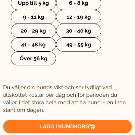
Upp till 5 kg
6 - 8 kg
9 - 11 kg
12 - 19 kg
20 - 29 kg
30 - 40 kg
41 - 48 kg
49 - 55 kg
Över 56 kg
Du väljer din hunds vikt och ser tydligt vad
tillskottet kostar per dag och för perioden du
väljer. I det stora hela med att ha hund – en liten
slant om dagen.
LÄGG I KUNDKORG