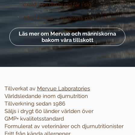
exakt vad din hund får i sig
Alltid fri frakt –
leverans på 1–3 dagar
Läs mer om Mervue och människorna
bakom våra tillskott
Tillverkat av
Mervue Laboratories
Världsledande inom djurnutrition
Tillverkning sedan 1986
Säljs i drygt 60 länder världen över
GMP+ kvalitetsstandard
Formulerat av veterinärer och djurnutritionister
Fritt från kända allergener