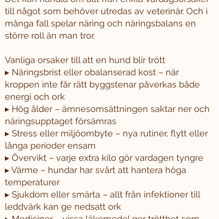
till något som behöver utredas av veterinär. Och i
många fall spelar näring och näringsbalans en
större roll än man tror.
Vanliga orsaker till att en hund blir trött
▸ Näringsbrist eller obalanserad kost – när
kroppen inte får rätt byggstenar påverkas både
energi och ork
▸ Hög ålder – ämnesomsättningen saktar ner och
näringsupptaget försämras
▸ Stress eller miljöombyte – nya rutiner, flytt eller
långa perioder ensam
▸ Övervikt – varje extra kilo gör vardagen tyngre
▸ Värme – hundar har svårt att hantera höga
temperaturer
▸ Sjukdom eller smärta – allt från infektioner till
leddvärk kan ge nedsatt ork
▸ Mediciner – vissa läkemedel ger trötthet som