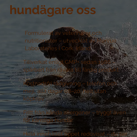
hundägare oss
Formulerat av veterinärer och
nutritionister –
utvecklat av Mervue
Laboratories i Cork, Irland
Tillverkat enligt GMP+ sedan 1986 –
spårbart från råvara till färdig produkt
Kostnadsfri rådgivning –
telefon och
mejl, alla dagar 08–20, helt utan
köpkrav
Fritt från kända allergener –
tryggt även
för känsliga hundar
Hela innehållet öppet redovisat –
du ser