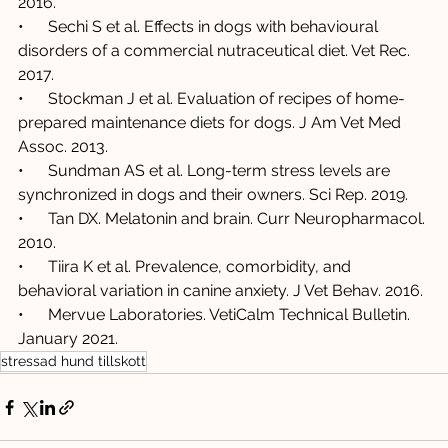
2016.
•      Sechi S et al. Effects in dogs with behavioural 
disorders of a commercial nutraceutical diet. Vet Rec. 
2017.
•      Stockman J et al. Evaluation of recipes of home-
prepared maintenance diets for dogs. J Am Vet Med 
Assoc. 2013.
•      Sundman AS et al. Long-term stress levels are 
synchronized in dogs and their owners. Sci Rep. 2019.
•      Tan DX. Melatonin and brain. Curr Neuropharmacol. 
2010.
•      Tiira K et al. Prevalence, comorbidity, and 
behavioral variation in canine anxiety. J Vet Behav. 2016.
•      Mervue Laboratories. VetiCalm Technical Bulletin. 
January 2021.
stressad hund tillskott