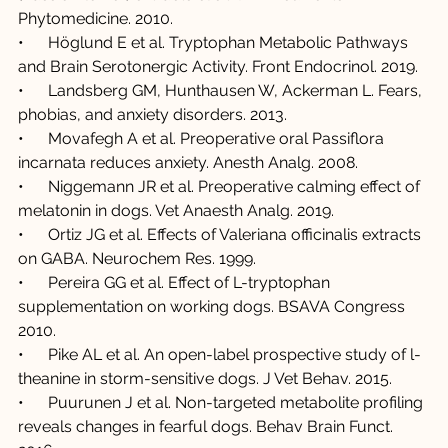
Phytomedicine. 2010.
•      Höglund E et al. Tryptophan Metabolic Pathways 
and Brain Serotonergic Activity. Front Endocrinol. 2019.
•      Landsberg GM, Hunthausen W, Ackerman L. Fears, 
phobias, and anxiety disorders. 2013.
•      Movafegh A et al. Preoperative oral Passiflora 
incarnata reduces anxiety. Anesth Analg. 2008.
•      Niggemann JR et al. Preoperative calming effect of 
melatonin in dogs. Vet Anaesth Analg. 2019.
•      Ortiz JG et al. Effects of Valeriana officinalis extracts 
on GABA. Neurochem Res. 1999.
•      Pereira GG et al. Effect of L-tryptophan 
supplementation on working dogs. BSAVA Congress 
2010.
•      Pike AL et al. An open-label prospective study of l-
theanine in storm-sensitive dogs. J Vet Behav. 2015.
•      Puurunen J et al. Non-targeted metabolite profiling 
reveals changes in fearful dogs. Behav Brain Funct. 