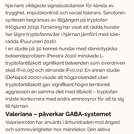
hjärnans viktigaste signalsubstanser för känsla av 
trygghet, impulskontroll och social tolerans. Serotonin-
syntesen begränsas av tillgången på tryptofan 
(Höglund 2019). Forskning har visat att rädda hundar 
har lägre tryptofannivåer i hjärnan jämfört med icke-
rädda (Puurunen 2016).
I en studie på 30 kennel-hundar med stereotypiska 
beteendeproblem (Pereira 2010) minskade L-
tryptofantillskott signifikant beteenden som överdriven 
skall (P<0,05) och stirrande (P<0,01). En annan studie 
(DeNapoli 2000) visade att högproteindiet utan 
tryptofantillskott gav signifikant högre territoriell 
aggression än samma diet med tillskott – tryptofan 
måste konkurrera med andra aminosyror för att ta sig 
till hjärnan.
Valeriana – påverkar GABA-systemet
Valerianroten har använts i århundraden mot ångest 
och sömnsvårigheter hos människor. Den aktiva 