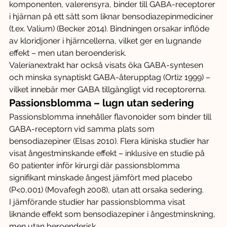
komponenten, valerensyra, binder till GABA-receptorer 
i hjärnan på ett sätt som liknar bensodiazepinmediciner 
(t.ex. Valium) (Becker 2014). Bindningen orsakar inflöde 
av kloridjoner i hjärncellerna, vilket ger en lugnande 
effekt – men utan beroenderisk.
Valerianextrakt har också visats öka GABA-syntesen 
och minska synaptiskt GABA-återupptag (Ortiz 1999) – 
vilket innebär mer GABA tillgängligt vid receptorerna.
Passionsblomma – lugn utan sedering
Passionsblomma innehåller flavonoider som binder till 
GABA-receptorn vid samma plats som 
bensodiazepiner (Elsas 2010). Flera kliniska studier har 
visat ångestminskande effekt – inklusive en studie på 
60 patienter inför kirurgi där passionsblomma 
signifikant minskade ångest jämfört med placebo 
(P<0,001) (Movafegh 2008), utan att orsaka sedering.
I jämförande studier har passionsblomma visat 
liknande effekt som bensodiazepiner i ångestminskning, 
men utan beroenderisk.