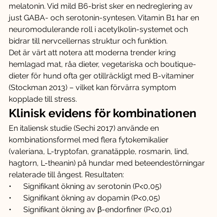
melatonin. Vid mild B6-brist sker en nedreglering av 
just GABA- och serotonin-syntesen. Vitamin B1 har en 
neuromodulerande roll i acetylkolin-systemet och 
bidrar till nervcellernas struktur och funktion.
Det är värt att notera att moderna trender kring 
hemlagad mat, råa dieter, vegetariska och boutique-
dieter för hund ofta ger otillräckligt med B-vitaminer 
(Stockman 2013) – vilket kan förvärra symptom 
kopplade till stress.
Klinisk evidens för kombinationen
En italiensk studie (Sechi 2017) använde en 
kombinationsformel med flera fytokemikalier 
(valeriana, L-tryptofan, granatäpple, rosmarin, lind, 
hagtorn, L-theanin) på hundar med beteendestörningar 
relaterade till ångest. Resultaten:
•      Signifikant ökning av serotonin (P<0,05)
•      Signifikant ökning av dopamin (P<0,05)
•      Signifikant ökning av β-endorfiner (P<0,01)