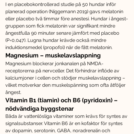
I en placebokontrollerad studie på 50 hundar inför 
planerad operation (Niggemann 2019) gavs melatonin 
eller placebo två timmar före anestesi. Hundar i ångest-
gruppen som fick melatonin var signifikant mindre 
ångestfulla 90 minuter senare jämfört med placebo 
(P=0,047). Lugna hundar krävde också mindre 
induktionsmedel (propofol) när de fått melatonin.
Magnesium – muskelavslappning
Magnesium blockerar jonkanalen på NMDA-
receptorerna på nervceller. Det förhindrar inflöde av 
kalciumjoner i cellen och stödjer muskelavslappning – 
vilket motverkar den muskelspänning som ofta åtföljer 
ångest.
Vitamin B1 (tiamin) och B6 (pyridoxin) – 
nödvändiga byggstenar
Båda är vattenlösliga vitaminer som krävs för syntes av 
signalsubstanser. Vitamin B6 är en kofaktor för syntes 
av dopamin, serotonin, GABA, noradrenalin och 