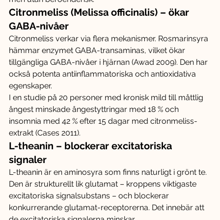
Citronmeliss (Melissa officinalis) – ökar 
GABA-nivåer
Citronmeliss verkar via flera mekanismer. Rosmarinsyra 
hämmar enzymet GABA-transaminas, vilket ökar 
tillgängliga GABA-nivåer i hjärnan (Awad 2009). Den har 
också potenta antiinflammatoriska och antioxidativa 
egenskaper.
I en studie på 20 personer med kronisk mild till måttlig 
ångest minskade ångestyttringar med 18 % och 
insomnia med 42 % efter 15 dagar med citronmeliss-
extrakt (Cases 2011).
L-theanin – blockerar excitatoriska 
signaler
L-theanin är en aminosyra som finns naturligt i grönt te. 
Den är strukturellt lik glutamat – kroppens viktigaste 
excitatoriska signalsubstans – och blockerar 
konkurrerande glutamat-receptorerna. Det innebär att 
de excitatoriska signalerna minskar.