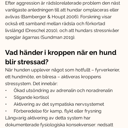
Efter aggression är rädslorelaterade problem den näst 
vanligaste anledningen till att hundar omplaceras eller 
avlivas (Bamberger & Houpt 2006). Forskning visar 
också ett samband mellan rädsla och förkortad 
livslängd (Dreschel 2010), och att hundars stressnivåer 
speglar ägarnas (Sundman 2019).
Vad händer i kroppen när en hund 
blir stressad?
När hunden upplever något som hotfullt – fyrverkerier, 
ett hundmöte, en bilresa – aktiveras kroppens 
stressystem. Det innebär:
•      Ökad utsöndring av adrenalin och noradrenalin
•      Stigande kortisol
•      Aktivering av det sympatiska nervsystemet
•      Förberedelse för kamp, flykt eller frysning
Långvarig aktivering av detta system har 
dokumenterade fysiologiska konsekvenser: nedsatt 