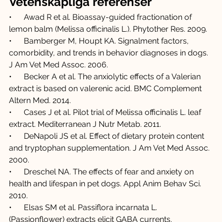
Vetenskapliga referenser
•      Awad R et al. Bioassay-guided fractionation of 
lemon balm (Melissa officinalis L.). Phytother Res. 2009.
•      Bamberger M, Houpt KA. Signalment factors, 
comorbidity, and trends in behavior diagnoses in dogs. 
J Am Vet Med Assoc. 2006.
•      Becker A et al. The anxiolytic effects of a Valerian 
extract is based on valerenic acid. BMC Complement 
Altern Med. 2014.
•      Cases J et al. Pilot trial of Melissa officinalis L. leaf 
extract. Mediterranean J Nutr Metab. 2011.
•      DeNapoli JS et al. Effect of dietary protein content 
and tryptophan supplementation. J Am Vet Med Assoc. 
2000.
•      Dreschel NA. The effects of fear and anxiety on 
health and lifespan in pet dogs. Appl Anim Behav Sci. 
2010.
•      Elsas SM et al. Passiflora incarnata L. 
(Passionflower) extracts elicit GABA currents. 