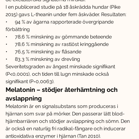
I en publicerad studie på 18 åskrädda hundar (Pike 
2015) gavs L-theanin under fem åskväder. Resultaten:
•      94 % av ägarna rapporterade övergripande 
förbättring
•      78,6 % minskning av gömmande beteende
•      78,6 % minskning av rastlöst kringgående
•      76,5 % minskning av flåsande
•      83,3 % minskning av drevling
Severitetsgraden av ångest minskade signifikant 
(P<0,0001), och tiden till lugn minskade också 
signifikant (P=0,0063).
Melatonin – stödjer återhämtning och 
avslappning
Melatonin är en signalsubstans som produceras i 
hjärnan som svar på mörker. Den passerar lätt blod-
hjärnbarriären och stödjer avslappning och sömn. Den 
är också en naturlig fri radikal-fångare och inducerar 
antioxidativa enzymer i hjärnan (Tan 2010).