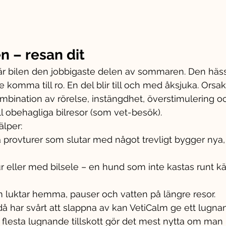
en – resan dit
 bilen den jobbigaste delen av sommaren. Den hässja
te komma till ro. En del blir till och med åksjuka. Orsak
ombination av rörelse, instängdhet, överstimulering o
l obehagliga bilresor (som vet-besök).
älper:
a provturer som slutar med något trevligt bygger nya, 
r eller med bilsele – en hund som inte kastas runt kä
som luktar hemma, pauser och vatten på längre resor.
 har svårt att slappna av kan VetiCalm ge ett lugnan
lesta lugnande tillskott gör det mest nytta om man bö