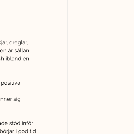
r, dreglar, 
en är sällan 
ch ibland en 
positiva 
nner sig 
de stöd inför 
rjar i god tid 