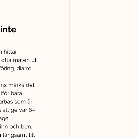
inte 
 hittar 
s ofta maten ut 
öring, diarré 
lans märks det 
lför bara 
rarbas som är 
 att ge var 6–
age.
inn och ben, 
 långsamt till 