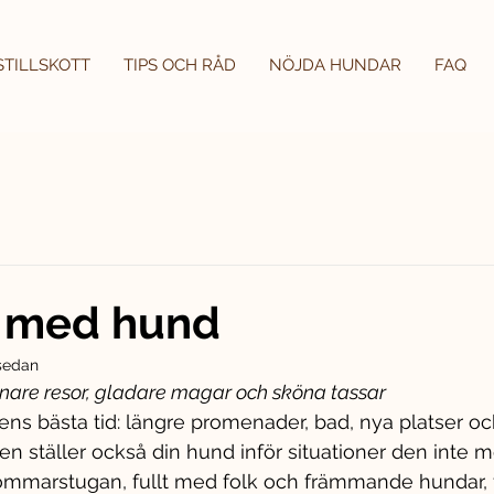
STILLSKOTT
TIPS OCH RÅD
NÖJDA HUNDAR
FAQ
 med hund
 sedan
ugnare resor, gladare magar och sköna tassar
s bästa tid: längre promenader, bad, nya platser oc
n ställer också din hund inför situationer den inte m
l sommarstugan, fullt med folk och främmande hundar, f