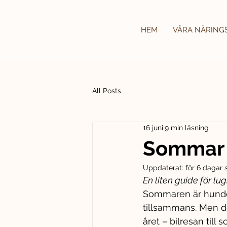
HEM
VÅRA NÄRING
All Posts
16 juni
9 min läsning
Sommar
Uppdaterat:
för 6 dagar
En liten guide för l
Sommaren är hunden
tillsammans. Men de
året – bilresan til