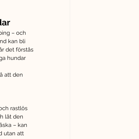
dar
ping – och 
d kan bli 
r det förstås 
ga hundar 
å att den 
 och rastlös
h låt den 
 åska – kan 
 utan att 