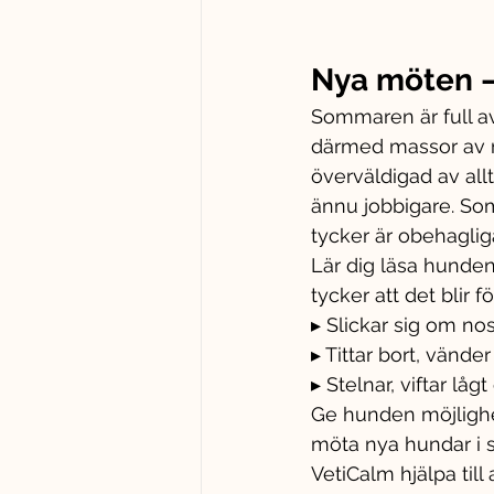
Nya möten –
Sommaren är full av
därmed massor av n
överväldigad av allt
ännu jobbigare. S
tycker är obehaglig
Lär dig läsa hunden
tycker att det blir f
▸ Slickar sig om nos
▸ Tittar bort, vände
▸ Stelnar, viftar lå
Ge hunden möjlighet
möta nya hundar i s
VetiCalm hjälpa till