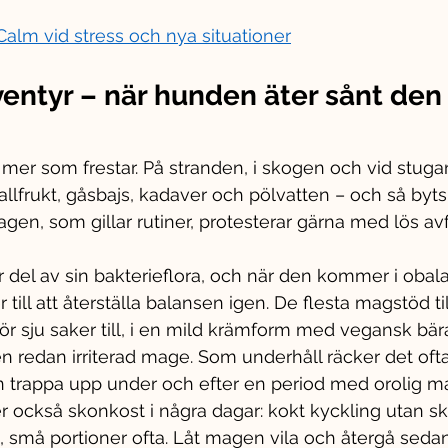
alm vid stress och nya situationer
ntyr – när hunden äter sånt den 
 mer som frestar. På stranden, i skogen och vid stugan
fallfrukt, gåsbajs, kadaver och pölvatten – och så byt
Magen, som gillar rutiner, protesterar gärna med lös avf
tor del av sin bakterieflora, och när den kommer i oba
r till att återställa balansen igen. De flesta magstöd til
gör sju saker till, i en mild krämform med vegansk bä
 redan irriterad mage. Som underhåll räcker det ofta
n trappa upp under och efter en period med orolig m
r också skonkost i några dagar: kokt kyckling utan sk
is, små portioner ofta. Låt magen vila och återgå sedan