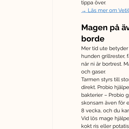
tippa över.
→ Läs mer om VetiC
Magen på äve
borde
Mer tid ute betyder
hunden grillrester, 
när ni är bortrest. 
och gaser.
Tarmen styrs till s
direkt. Probio hjälpe
bakterier – Probio 
skonsam även för en
8 vecka, och du ka
Vid lös mage hjälpe
kokt ris eller potat