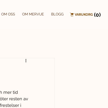
(0)
OM OSS
OM MERVUE
BLOGG
VARUKORG
h mer tid 
öter resten av 
restelser i 