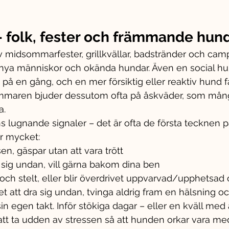
 folk, fester och främmande hun
 midsommarfester, grillkvällar, badstränder och cam
ya människor och okända hundar. Även en social hun
 på en gång, och en mer försiktig eller reaktiv hund få
ommaren bjuder dessutom ofta på åskväder, som mån
a.
s lugnande signaler – det är ofta de första tecknen p
ör mycket:
en, gäspar utan att vara trött
r sig undan, vill gärna bakom dina ben
gt och stelt, eller blir överdrivet uppvarvad/upphetsad
 att dra sig undan, tvinga aldrig fram en hälsning oc
in egen takt. Inför stökiga dagar – eller en kväll med
 att ta udden av stressen så att hunden orkar vara med