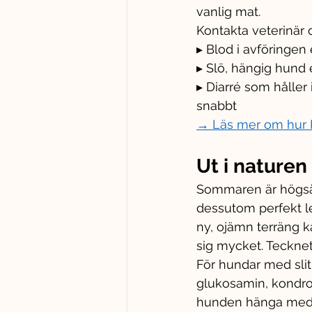
vanlig mat.
Kontakta veterinär 
▸ Blod i avföringen
▸ Slö, hängig hund 
▸ Diarré som håller 
snabbt
→ Läs mer om hur P
Ut i naturen
Sommaren är högsäso
dessutom perfekt l
ny, ojämn terräng k
sig mycket. Tecknet
För hundar med slitn
glukosamin, kondro
hunden hänga med p