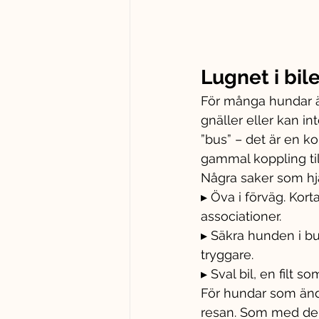
Lugnet i bil
För många hundar är
gnäller eller kan in
”bus” – det är en k
gammal koppling til
Några saker som hj
▸ Öva i förväg. Kort
associationer.
▸ Säkra hunden i bu
tryggare.
▸ Sval bil, en filt 
För hundar som ändå
resan. Som med de f