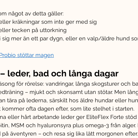
om något av detta gäller:
 eller kräkningar som inte ger med sig
eller tecken på uttorkning
i sig mer än ett par dygn, eller en valp/äldre hund som
robio stöttar magen
 – leder, bad och långa dagar
ng för rörelse: vandringar, långa skogsturer och ba
edträning – mjukt och skonsamt utan stötar. Men lån
an tära på lederna, särskilt hos äldre hundar eller hu
 kommer ofta dagen efter, som lite stelhet i starten.
a eller hårt arbetande leder ger EliteFlex Forte stöd 
itin, MSM och hyaluronsyra plus omega-3 från alger.
å äventyren – och resa sig lika lätt morgonen efter.