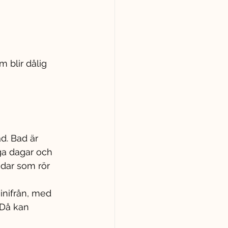
 blir dålig 
d. Bad är 
ga dagar och 
ndar som rör 
inifrån, med 
 Då kan 