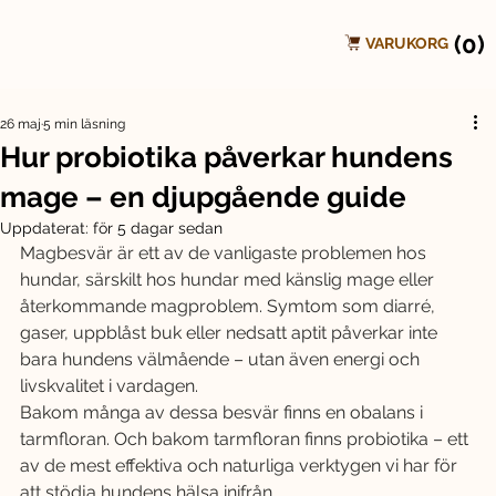
(0)
VARUKORG
26 maj
5 min läsning
Hur probiotika påverkar hundens
mage – en djupgående guide
Uppdaterat:
för 5 dagar sedan
Magbesvär är ett av de vanligaste problemen hos 
hundar, särskilt hos hundar med känslig mage eller 
återkommande magproblem. Symtom som diarré, 
gaser, uppblåst buk eller nedsatt aptit påverkar inte 
bara hundens välmående – utan även energi och 
livskvalitet i vardagen.
Bakom många av dessa besvär finns en obalans i 
tarmfloran. Och bakom tarmfloran finns probiotika – ett 
av de mest effektiva och naturliga verktygen vi har för 
att stödja hundens hälsa inifrån.