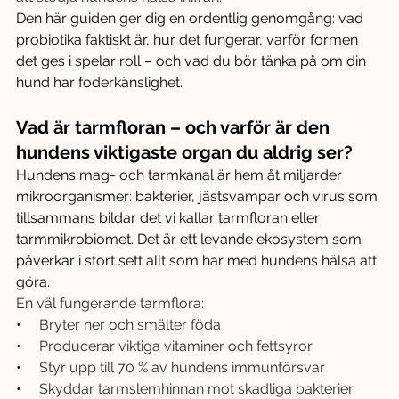
Den här guiden ger dig en ordentlig genomgång: vad 
probiotika faktiskt är, hur det fungerar, varför formen 
det ges i spelar roll – och vad du bör tänka på om din 
hund har foderkänslighet.
Vad är tarmfloran – och varför är den 
hundens viktigaste organ du aldrig ser?
Hundens mag- och tarmkanal är hem åt miljarder 
mikroorganismer: bakterier, jästsvampar och virus som 
tillsammans bildar det vi kallar tarmfloran eller 
tarmmikrobiomet. Det är ett levande ekosystem som 
påverkar i stort sett allt som har med hundens hälsa att 
göra.
En väl fungerande tarmflora:
•     
Bryter ner och smälter föda
•     
Producerar viktiga vitaminer och fettsyror
•     
Styr upp till 70 % av hundens immunförsvar
•     
Skyddar tarmslemhinnan mot skadliga bakterier 