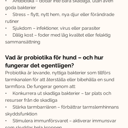
•     
Antibiotika – dödar inte bara skadliga, utan även 
goda bakterier
•     
Stress – flytt, nytt hem, nya djur eller förändrade 
rutiner
•     
Sjukdom – infektioner, virus eller parasiter
•     
Dålig kost – foder med låg kvalitet eller felaktig 
sammansättning
Vad är probiotika för hund – och hur 
fungerar det egentligen?
Probiotika är levande, nyttiga bakterier som tillförs 
tarmkanalen för att återställa eller bibehålla en sund 
tarmflora. De fungerar genom att:
•     
Konkurrera ut skadliga bakterier – tar plats och 
resurser från de skadliga
•     
Stärka tarmbarriären – förbättrar tarmslemhinnans 
skyddsfunktion
•     
Stimulera immunförsvaret – aktiverar immunsvar 
som skyddar hela kroppen