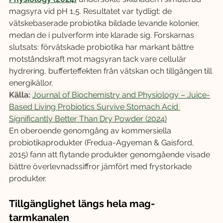
magsyra vid pH 1,5. Resultatet var tydligt: de 
vätskebaserade probiotika bildade levande kolonier, 
medan de i pulverform inte klarade sig. Forskarnas 
slutsats: förvätskade probiotika har markant bättre 
motståndskraft mot magsyran tack vare cellulär 
hydrering, bufferteffekten från vätskan och tillgången till 
energikällor.
Källa: 
Journal of Biochemistry and Physiology – Juice-
Based Living Probiotics Survive Stomach Acid 
Significantly Better Than Dry Powder (2024)
En oberoende genomgång av kommersiella 
probiotikaprodukter (Fredua-Agyeman & Gaisford, 
2015) fann att flytande produkter genomgående visade 
bättre överlevnadssiffror jämfört med frystorkade 
produkter.
Tillgänglighet längs hela mag-
tarmkanalen