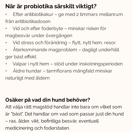
När är probiotika särskilt viktigt?
•     
Efter antibiotikakur – ge med 2 timmars mellanrum 
från antibiotikadosen
•     
Vid och efter foderbyte – minskar risken för 
magbesvär under övergången
•     
Vid stress och förändring – flytt, nytt hem, resor
•     
Återkommande magproblem – dagligt underhåll 
ger bäst effekt
•     
Valpar i nytt hem – stöd under inskolningsperioden
•     
Äldre hundar – tarmflorans mångfald minskar 
naturligt med åldern
Osäker på vad din hund behöver?
Att välja rätt magstöd handlar inte bara om vilket som 
är "bäst". Det handlar om vad som passar just din hund 
– ras, ålder, vikt, befintliga besvär, eventuell 
medicinering och foderstaten.