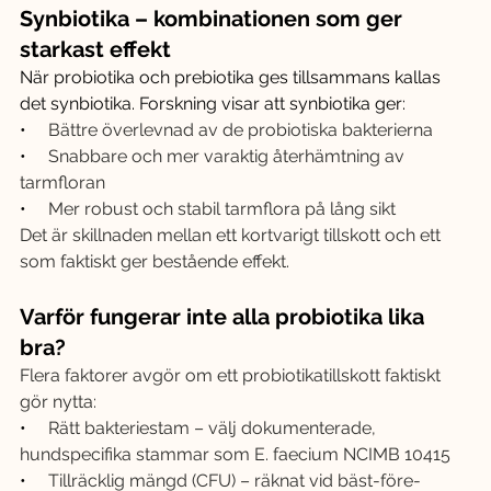
Synbiotika – kombinationen som ger 
starkast effekt
När probiotika och prebiotika ges tillsammans kallas 
det synbiotika. Forskning visar att synbiotika ger:
•     
Bättre överlevnad av de probiotiska bakterierna
•     
Snabbare och mer varaktig återhämtning av 
tarmfloran
•     
Mer robust och stabil tarmflora på lång sikt
Det är skillnaden mellan ett kortvarigt tillskott och ett 
som faktiskt ger bestående effekt.
Varför fungerar inte alla probiotika lika 
bra?
Flera faktorer avgör om ett probiotikatillskott faktiskt 
gör nytta:
•     
Rätt bakteriestam – välj dokumenterade, 
hundspecifika stammar som E. faecium NCIMB 10415
•     
Tillräcklig mängd (CFU) – räknat vid bäst-före-