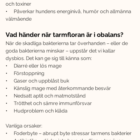
och toxiner
•     
Påverkar hundens energinivå, humör och allmänna 
välmående
Vad händer när tarmfloran är i obalans?
När de skadliga bakterierna tar överhanden – eller de 
goda bakterierna minskar – uppstår det vi kallar 
dysbios. Det kan ge sig till känna som:
•     
Diarré eller lös mage
•     
Förstoppning
•     
Gaser och uppblåst buk
•     
Känslig mage med återkommande besvär
•     
Nedsatt aptit och matmotstånd
•     
Trötthet och sämre immunförsvar
•     
Hudproblem och klåda
Vanliga orsaker:
•     
Foderbyte – abrupt byte stressar tarmens bakterier