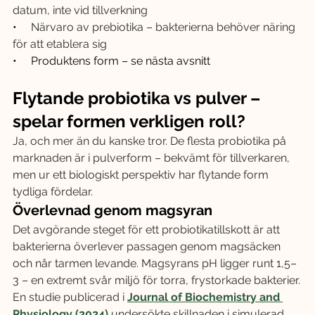
datum, inte vid tillverkning
•     
Närvaro av prebiotika – bakterierna behöver näring 
för att etablera sig
•     Produktens form – se nästa avsnitt
Flytande probiotika vs pulver – 
spelar formen verkligen roll?
Ja, och mer än du kanske tror. De flesta probiotika på 
marknaden är i pulverform – bekvämt för tillverkaren, 
men ur ett biologiskt perspektiv har flytande form 
tydliga fördelar.
Överlevnad genom magsyran
Det avgörande steget för ett probiotikatillskott är att 
bakterierna överlever passagen genom magsäcken 
och når tarmen levande. Magsyrans pH ligger runt 1,5–
3 – en extremt svår miljö för torra, frystorkade bakterier.
En studie publicerad i 
Journal of Biochemistry and 
Physiology (2024)
 undersökte skillnaden i simulerad 