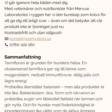
Vi går igenom hela bilden med dig.
Med veterinärer och nutritionister från Mervue 
Laboratories i ryggen har vi den kunskap som krävs för 
att ge dig ett ärligt svar – även om det betyder att vår 
produkt inte är lösningen just nu.
Kostnadsfritt och utan säljpush.
📧 
kontakt@perkydogs.se
📞 0760-222 160
Sammanfattning
Tarmfloran är grunden för hundens hälsa. En 
obalanserad tarmflora ger sig till känna som 
magproblem, nedsatt immunförsvar, dålig päls och 
lägre energi.
Probiotika återställer balansen – men alla produkter är 
inte lika. Bakteriestam, dos, form och närvaron av 
prebiotika avgör om tillskottet faktiskt når tarmen och 
gör nytta. Och för hundar med foderkänslighet är 
ingrediensbasen lika viktig som de aktiva ämnena.